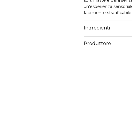
soft matte e dalla sen
un’esperienza sensorial
facilmente stratificabile
Ingredienti
Produttore
Email
contactmanufacturer