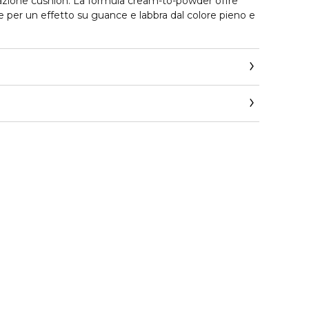
sazione cushion. La formula cream-to-powder offre
e per un effetto su guance e labbra dal colore pieno e
@elcompanies.com