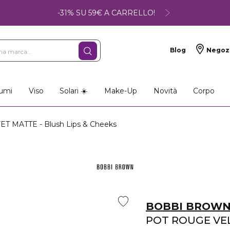
-31% SU 59€ A CARRELLO!
Blog
Negoz
umi
Viso
Solari ☀️
Make-Up
Novità
Corpo
 MATTE - Blush Lips & Cheeks
BOBBI BROW
POT ROUGE VE