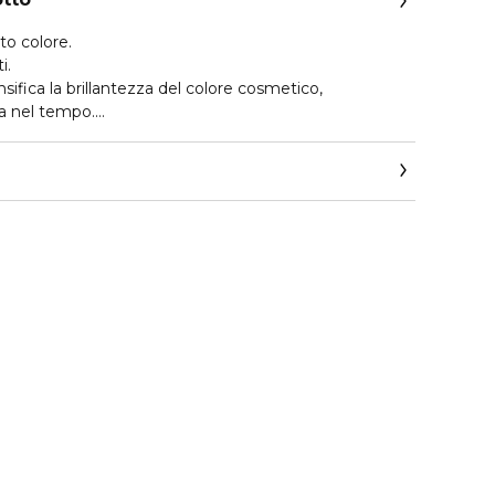
 colore.
i.
sifica la brillantezza del colore cosmetico,
a nel tempo.
 con Cheratina, Collagene ed Elastina.