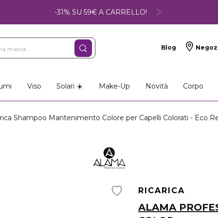
-31% SU 59€ A CARRELLO!
Blog
Negoz
umi
Viso
Solari ☀️
Make-Up
Novità
Corpo
ica Shampoo Mantenimento Colore per Capelli Colorati - Eco Ref
RICARICA
ALAMA PROFE