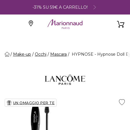
-31% SU 59€ A CARRELLO!
Make-up
Occhi
Mascara
HYPNOSE - Hypnose Doll Ey
UN OMAGGIO PER TE