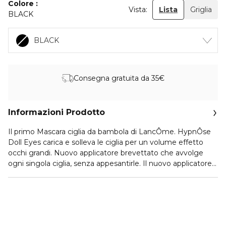
Colore
Vista:
Lista
Griglia
BLACK
BLACK
Consegna gratuita da 35€
Informazioni Prodotto
Il primo Mascara ciglia da bambola di LancÔme. HypnÔse
Doll Eyes carica e solleva le ciglia per un volume effetto
occhi grandi. Nuovo applicatore brevettato che avvolge
ogni singola ciglia, senza appesantirle. Il nuovo applicatore
è stato studiato per assicurare il caricamento perfetto di
ogni singola ciglia, anche quelle più interne all'occhio.
Formula esclusiva FiberShineTM morbida e scorrevole
arrichita in fibre e polvere di nylon, dona caricamento e
curvatura perfetti per ciglia lucide e sexy. Il Mascara must-