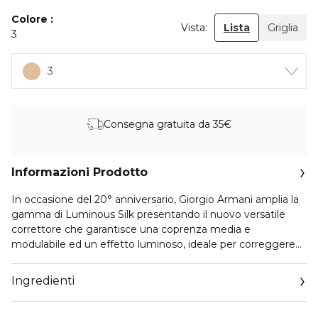
Colore
Vista:
Lista
Griglia
3
3
Consegna gratuita da 35€
Informazioni Prodotto
In occasione del 20° anniversario, Giorgio Armani amplia la
gamma di Luminous Silk presentando il nuovo versatile
correttore che garantisce una coprenza media e
modulabile ed un effetto luminoso, ideale per correggere
tutte le imperfezioni ed illuminare le zone chiave del viso.
Infuso della stessa luminosità del Luminous Silk, nasconde,
Ingredienti
evidenzia o cancella per un risultato impeccabile. La sua
formula ultra-fine ma intensamente pigmentata offre una