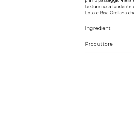
primo passaggio •nella t
texture ricca fondente e ultra-confortevole •nella formula con estratti di Fior di
Loto e Bixa Orellana che 
anti-radicali liberi e an
Ingredienti
Produttore
Email
customercare@collistar.