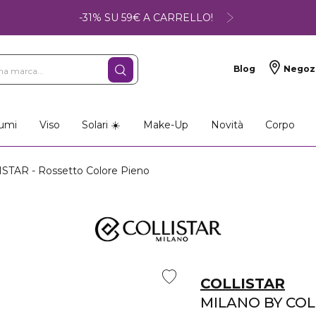
-31% SU 59€ A CARRELLO!
Blog
Negoz
umi
Viso
Solari ☀️
Make-Up
Novità
Corpo
TAR - Rossetto Colore Pieno
COLLISTAR
MILANO BY COL