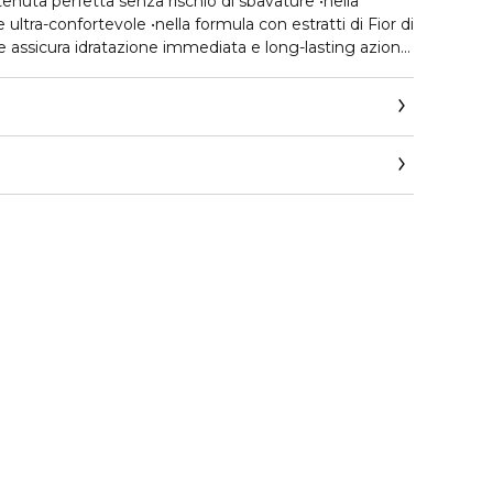
enuta perfetta senza rischio di sbavature •nella
assicura idratazione immediata e long-lasting azione
ti-inquinamento
it