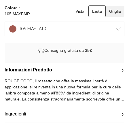
Colore
Vista:
Lista
Griglia
105 MAYFAIR
105 MAYFAIR
Consegna gratuita da 35€
Informazioni Prodotto
ROUGE COCO, il rossetto che offre la massima libertà di
applicazione, si reinventa in una nuova formula per la cura delle
labbra composta almeno all’83%* da ingredienti di origine
naturale. La consistenza straordinariamente scorrevole offre un
confort e una facilità di applicazione senza pari. Il rossetto
emblematico riafferma i suoi codici nero e oro senza tempo.
Ingredienti
Impeccabile, la gestualità intuitiva permette un’applicazione
senza specchio.