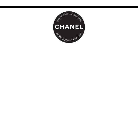
Arricchita con il nuovo complesso idropeptidico dall’effetto
levigante e con ceramidi di camelia, la sua formula avvolge le
labbra con un velo nutriente di colore che offre anche una
protezione antiossidante, per una migliore cura delle labbra.
Le labbra sono idratate e protette per tutto il giorno,
immediatamente levigate (+85%**) e più morbide (+77%***).
Dopo 4 settimane****, le labbra sono più luminose e morbide,
come rimpolpate, anche senza rossetto.
ROUGE COCO si veste di nuove tinte satinate mezzo tono create
dallo Studio di Creazione Maquillage di CHANEL: colori
intensamente luminosi, delicati e facili da indossare, perfetti per
esprimere ogni emozione. Adatte a ogni incarnato, le tinte sono
un invito all’evasione grazie ai nomi ispirati ai luoghi emblematici
nella storia della Maison CHANEL. ROUGE COCO risveglia i
sensi per rivelare il sorriso*****.
* In base alla norma ISO 16128.
** Valutazione clinica su 20 donne subito dopo l’applicazione.
*** Auto-valutazione effettuata da 20 donne subito dopo
l’applicazione.