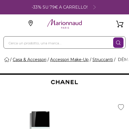
-33% SU 79€ A CARRELLO!
Casa & Accessori
Accessori Make-Up
Struccanti
DÉMAQ