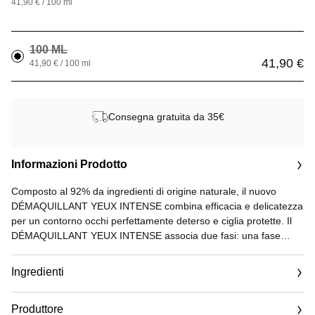
41,90 € / 100 ml
100 ML
41,90 €
41,90 € / 100 ml
Consegna gratuita da 35€
Informazioni Prodotto
Composto al 92% da ingredienti di origine naturale, il nuovo
DÉMAQUILLANT YEUX INTENSE combina efficacia e delicatezza
per un contorno occhi perfettamente deterso e ciglia protette. Il
DÉMAQUILLANT YEUX INTENSE associa due fasi: una fase
acquosa, arricchita con acque floreali di rosa e di fiordaliso, note
per le loro proprietà lenitive, e una fase composta da oli
Ingredienti
altamente purificati, che deterge senza lasciare residui oleosi.
Produttore