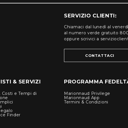
SERVIZIO CLIENTI:
Chiamaci dal lunedì al venerd
al numero verde gratuito 80
oppure scrivici a serviziocli
CONTATTACI
STI & SERVIZI
PROGRAMMA FEDELT
 Costi e Tempi di
Marionnaud Privilege
ione
Marionnaud App
mplici
Termini & Condizioni
i
Regalo
nce Finder