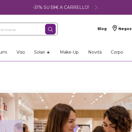
-31% SU 59€ A CARRELLO!
Blog
Negoz
umi
Viso
Solari ☀️
Make-Up
Novità
Corpo