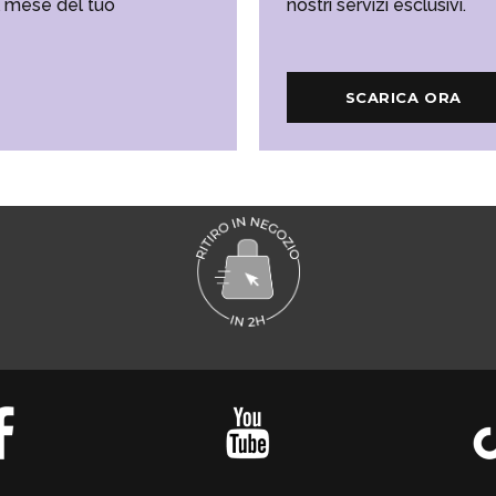
l mese del tuo
nostri servizi esclusivi.
SCARICA ORA