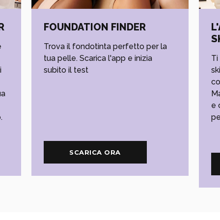
R
FOUNDATION FINDER
L
S
e
Trova il fondotinta perfetto per la
tua pelle. Scarica l'app e inizia
Ti
i
subito il test
sk
co
ua
Ma
e 
.
pe
SCARICA ORA