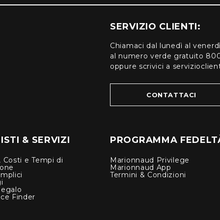
SERVIZIO CLIENTI:
Chiamaci dal lunedì al venerd
al numero verde gratuito 80
oppure scrivici a serviziocli
CONTATTACI
STI & SERVIZI
PROGRAMMA FEDELT
 Costi e Tempi di
Marionnaud Privilege
ione
Marionnaud App
mplici
Termini & Condizioni
i
Regalo
nce Finder