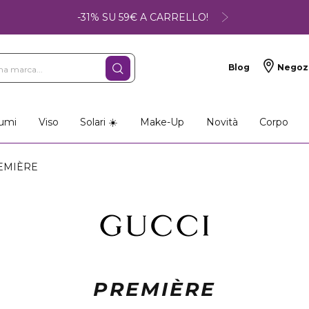
-31% SU 59€ A CARRELLO!
Blog
Negoz
umi
Viso
Solari ☀️
Make-Up
Novità
Corpo
EMIÈRE
PREMIÈRE