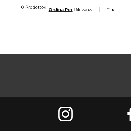
0 Prodotti visualizzati
0 Prodotto/i
Ordina Per
Rilevanza
Filtra