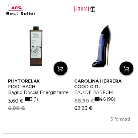
40%
30%
Best Seller
PHYTORELAX
CAROLINA HERRERA
FIORI BACH
GOOD GIRL
Bagno Doccia Energizzante
EAU DE PARFUM
3
4.6
1
98
3,60 €
88,90 €
6,00 €
62,23 €
3 formati