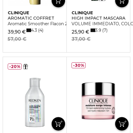
CLINIQUE
CLINIQUE
AROMATIC COFFRET
HIGH IMPACT MASCARA
Aromatic Smoother Flacon 200 Ml
VOLUME IMMEDIATO, COL
4.3
3.9
4
7
39,90 €
25,90 €
57,00 €
37,00 €
30%
20%