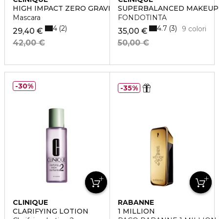
HIGH IMPACT ZERO GRAVITY
SUPERBALANCED MAKEUP
Mascara
FONDOTINTA
4
4.7
2
3
9 colori
29,40 €
35,00 €
42,00 €
50,00 €
30%
35%
CLINIQUE
RABANNE
CLARIFYING LOTION
1 MILLION