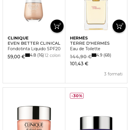
CLINIQUE
HERMÈS
EVEN BETTER CLINICAL
TERRE D'HERMÈS
Fondotinta Liquido SPF20
Eau de Toilette
4.8
4.9
16
68
12 colori
59,00 €
144,90 €
101,43 €
3 formati
30%