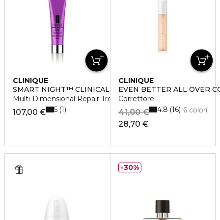
CLINIQUE
CLINIQUE
SMART NIGHT™ CLINICAL
EVEN BETTER ALL OVER C
Multi-Dimensional Repair Treatment Retinol
Correttore
5
4.8
1
16
6 colori
107,00 €
41,00 €
28,70 €
30%