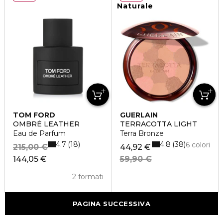
Naturale
TOM FORD
GUERLAIN
OMBRÈ LEATHER
TERRACOTTA LIGHT
Eau de Parfum
Terra Bronze
4.7
4.8
18
38
6 colori
215,00 €
44,92 €
144,05 €
59,90 €
2 formati
PAGINA SUCCESSIVA