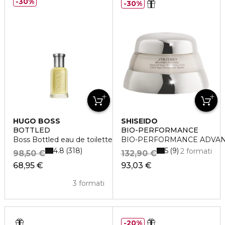
30%
30%
HUGO BOSS
SHISEIDO
BOTTLED
BIO-PERFORMANCE
Boss Bottled eau de toilette vaporisateur
BIO-PERFORMANCE ADVAN
4.8
5
318
9
2 formati
98,50 €
132,90 €
68,95 €
93,03 €
3 formati
20%