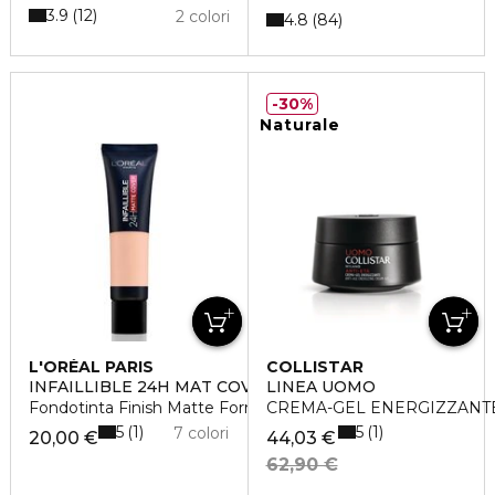
3.9
12
2 colori
4.8
84
30%
Naturale
L'ORÉAL PARIS
COLLISTAR
INFAILLIBLE 24H MAT COVER
LINEA UOMO
Fondotinta Finish Matte Formula a Lunga Durata
CREMA-GEL ENERGIZZANTE 
5
5
1
1
7 colori
20,00 €
44,03 €
62,90 €