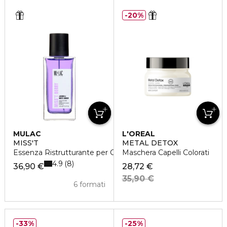
20%
MULAC
L'OREAL
PROFESSIONNEL
MISS'T
METAL DETOX
Essenza Ristrutturante per Capelli
Maschera Capelli Colorati
4.9
8
36,90 €
28,72 €
35,90 €
6 formati
33%
25%