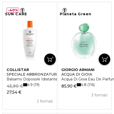
40%
SUN CARE
Pianeta Green
COLLISTAR
GIORGIO ARMANI
SPECIALE ABBRONZATURA PERFETTA
ACQUA DI GIOIA
Balsamo Doposole Idratante Restitutivo
Acqua Di Gioia Eau De Parfu
4.9
4.8
19
116
45,90 €
85,90 €
27,54 €
3 formati
2 formati