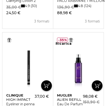
Clarifying Lotion 2
PACO RABANNE 1 MILLION Ea
4.9
4.8
30
124
35,00 €
136,90 €
24,50 €
88,98 €
3 formati
3 formati
35%
Ricarica
CLINIQUE
MUGLER
37,00 €
98,08 €
HIGH IMPACT
ALIEN REFILL
150,90 €
Eyeliner in penna
Eau De Parfum