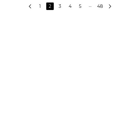
1
2
3
4
5
···
48