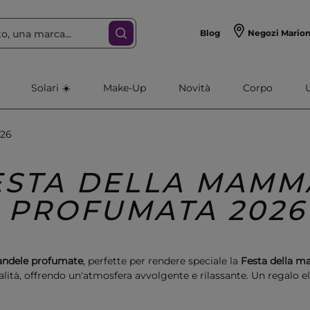
Blog
Negozi Mario
Solari ☀️
Make-Up
Novità
Corpo
026
ESTA DELLA MAMM
PROFUMATA 2026
andele profumate
, perfette per rendere speciale la
Festa della 
ualità, offrendo un'atmosfera avvolgente e rilassante. Un regalo el
per chi desidera sorprendere con un pensiero unico.