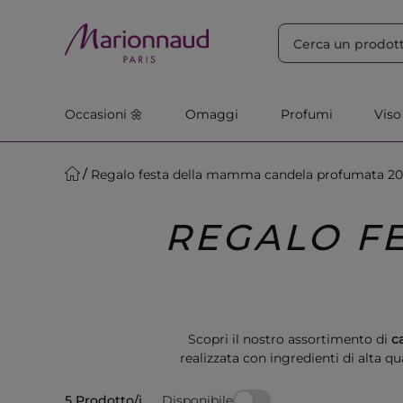
ORDINA PER
Filtra
Rilevanza
Occasioni 🌼
Omaggi
Profumi
Viso
Regalo festa della mamma candela profumata 2
REGALO F
Scopri il nostro assortimento di
c
realizzata con ingredienti di alta q
Disponibile
5 Prodotto/i