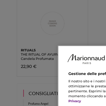
RITUALS
THE RITUAL OF AYURVEDA
Candela Profumata
22,90 €
Gestione delle pre
Il nostro sito e i nost
ottimizzarne le prestaz
pertinente. Esprimi la
CONSIGLIATI PER TE
momento cliccando sul 
Privacy
Profumo Angel
Regali 