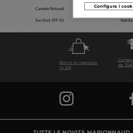
Configura i cook
Candele Naturali
Face Z
Sun Stick SPF 50
Apivita
Conseg
Ritiro in negozio
da 35€
in 2H
TUTTE LE NOVITÀ MARIONNAUD