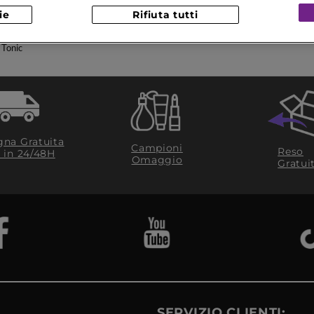
ie
Rifiuta tutti
one
Labbra Marroni
 Tonic
na Gratuita
Campioni
Reso
​ in 24/48H
Omaggio
Gratui
SERVIZIO CLIENTI: