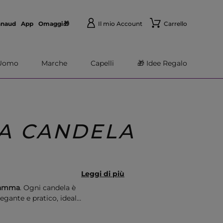
nnaud
App
Omaggi🎁
Il mio Account
Carrello
Uomo
Marche
Capelli
🎁 Idee Regalo
A CANDELA
Leggi di più
mamma
. Ogni candela è
egante e pratico, ideale