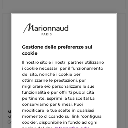
Gestione delle preferenze sui
cookie
Il nostro sito e i nostri partner utilizzano
i cookie necessari per il funzionamento
del sito, nonché i cookie per
ottimizzarne le prestazioni, per
migliorare e/o personalizzare le sue
funzionalità e per offrirti pubblicità
pertinente. Esprimi la tua scelta! La
conserviamo per 6 mesi. Puoi
modificare le tue scelte in qualsiasi
MARIONNAUD
CLINIQUE
momento cliccando sul link "configura
MY MANICURE
MOISTURE SURGE
ESSENTIALS
ROUTINE-SET
Cofanetto Regalo
Cofanetto Regalo
cookie", disponibile in fondo ad ogni