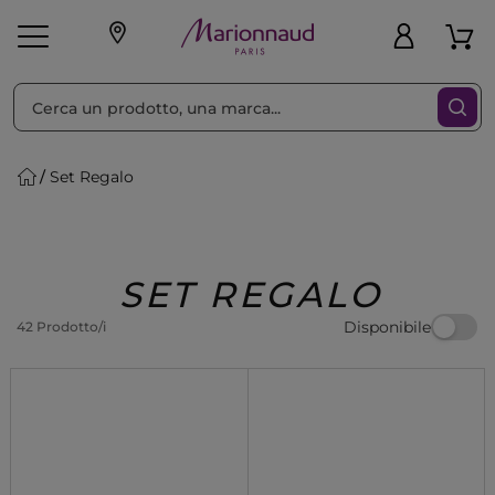
Ordina per
Filtra
Set Regalo
Make-up
Profumi
🎁 Idee
Corpo
Uomo
Marche
Capelli
Regalo
SET REGALO
Disponibile
42 Prodotto/i