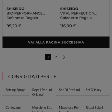
SHISEIDO
SHISEIDO
BIO PERFORMANCE
VITAL PERFECTION
POUCH SET
SUPREME POUCH SET
Cofanetto Regalo
Cofanetto Regalo
95,20 €
116,90 €
VAI ALLA PAGINA SUCCESSIVA
1
2
CONSIGLIATI PER TE
Setting Spray
Regali Per Lui
Set Di Profumi
Sel D Issey
Originali
Confezioni
Moschino Eau
Maschera Per
Ritual Solari