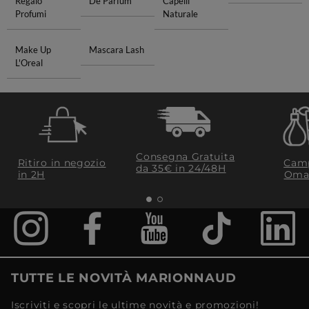
Regalo
De Parfum
Capelli
Profumi
Naturale
Make Up
Mascara Lash
L'Oreal
Consegna Gratuita
Ritiro in negozio
Camp
da 35€​ in 24/48H
in 2H
Oma
TUTTE LE NOVITÀ MARIONNAUD
Iscriviti e scopri le ultime novità e promozioni!