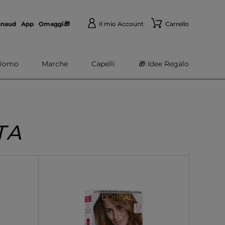
nnaud
App
Omaggi🎁
Il mio Account
Carrello
Uomo
Marche
Capelli
🎁 Idee Regalo
TA