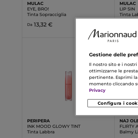
MULAC
MULAC
EYE, BRO!
LIP SIN
Tinta Sopracciglia
Tinta L
13,32 €
17,20 
Da
Gestione delle pre
Il nostro sito e i nost
ottimizzarne le prestaz
pertinente. Esprimi la
momento cliccando sul 
Privacy
Configura i cook
PERIPERA
NAJ OL
INK MOOD GLOWY TINT
FLIRTY 
Tinta Labbra
Balmy Li