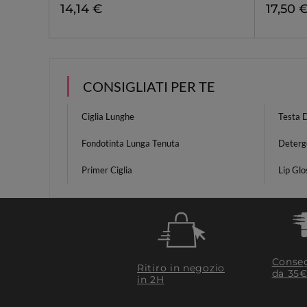
14,14 €
17,50 
CONSIGLIATI PER TE
Ciglia Lunghe
Testa 
Fondotinta Lunga Tenuta
Deterg
Primer Ciglia
Lip Glo
Conseg
Ritiro in negozio
da 35€
in 2H