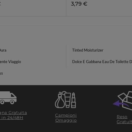
€
3,79 €
Dura
Tinted Moisturizer
ente Viaggio
Dolce E Gabbana Eau De Toilette 
ss
na Gratuita
Campioni
Reso
​ in 24/48H
Omaggio
Gratui