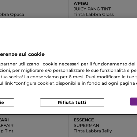
A'PIEU
JUICY PANG TINT
abbra Opaca
Tinta Labbra Gloss
€
9,19 €
Da
ferenze sui cookie
ri partner utilizzano i cookie necessari per il funzionamento del
ioni, per migliorare e/o personalizzare le sue funzionalità e per
 tua scelta! La conserviamo per 6 mesi. Puoi modificare le tue s
link "configura cookie", disponibile in fondo ad ogni pagina d
ie
Rifiuta tutti
EARI
ESSENCE
AFFAIR
SUPERMAN
p Tint
Tinta Labbra Jelly