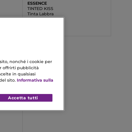
ESSENCE
TINTED KISS
Tinta Labbra
1,29 €
 sito, nonché i cookie per
 offrirti pubblicità
celte in qualsiasi
el sito.
Informativa sulla
Accetta tutti