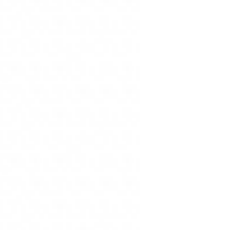
stratificabile e si può 
Gypsy Red è un color la
unico e le labbra peccam
no-transfer e long lasti
Come le altre Velvet Ink
può miscelare ad altre 
Obviously è un nude ros
eccedere. La texture di 
lasting, la sua durata s
di Mulac Cosmetics il pr
per ottenere nuove colo
Y nada mas è nude con 
per scaldare le labbra e 
texture di questa tinta l
durata supera le 8H dal
Cosmetics il prodotto è 
ottenere nuove colorazi
Milf2 è un color carne c
adatta su molti incarnat
tinta labbra è ultra opac
dalla prima stesura. Com
stratificabile e si può 