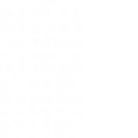
Spogliami è un nude sc
Perfetto come nude per 
tutti gli incarnati. Per 
transfer e long lasting,
altre Velvet Ink di Mula
miscelare ad altre tinte