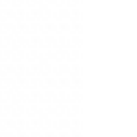
incarnato.
Strawberry champagne è
naturali con un tono ros
transfer e long lasting,
altre Velvet Ink di Mula
miscelare ad altre tinte
Secret Love è un color
protagonista del tuo ma
questa tinta labbra è ult
supera le 8H dalla prim
il prodotto è stratifica
colorazioni.
Oh, Baby.. è un color fu
freddi. La texture di que
lasting, la sua durata s
di Mulac Cosmetics il pr
per ottenere nuove colo
Mistress è un color bor
avvolgere le labbra con 
labbra è ultra opaca, no-
prima stesura. Come le 