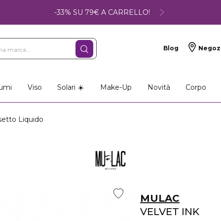
-33% SU 79€ A CARRELLO!
Blog
Negoz
umi
Viso
Solari ☀️
Make-Up
Novità
Corpo
etto Liquido
MULAC
VELVET INK