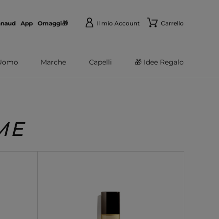
nnaud
App
Omaggi🎁
Il mio Account
Carrello
Uomo
Marche
Capelli
🎁 Idee Regalo
ME