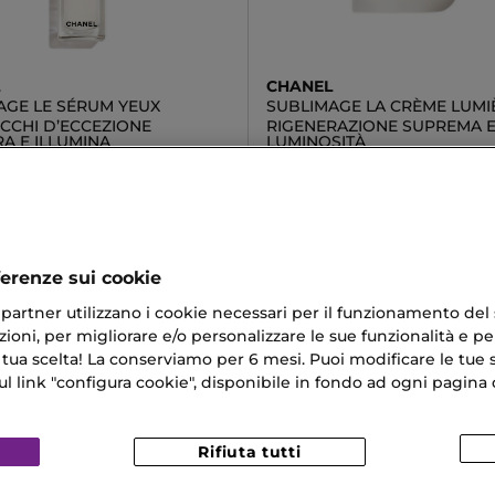
L
CHANEL
AGE LE SÉRUM YEUX
SUBLIMAGE LA CRÈME LUMI
OCCHI D’ECCEZIONE
RIGENERAZIONE SUPREMA 
A E ILLUMINA
LUMINOSITÀ
 €
373,42 €
ferenze sui cookie
ri partner utilizzano i cookie necessari per il funzionamento del
ioni, per migliorare e/o personalizzare le sue funzionalità e per
er Cicatrici
Crema Per Ricci
 tua scelta! La conserviamo per 6 mesi. Puoi modificare le tue s
link "configura cookie", disponibile in fondo ad ogni pagina d
rm Crema Solare Spf 50
Eye Patches
r Resistente
Rifiuta tutti