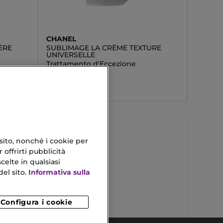
CHANEL
ÈRE
SUBLIMAGE LA CRÈME TEXTURE
UNIVERSELLE
E
Trattamento d'Eccezione
509,90 €
 sito, nonché i cookie per
 offrirti pubblicità
Crema Alla Calendula
celte in qualsiasi
el sito.
Informativa sulla
Collagene Pelle Viso
Configura i cookie