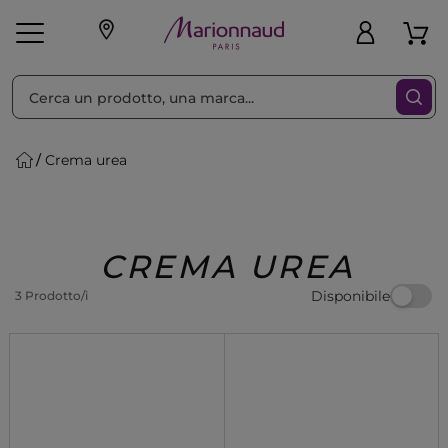
Ordina per
Filtra
Crema urea
Make-up
Profumi
🎁 Idee
Corpo
Uomo
Marche
Capelli
Regalo
CREMA UREA
Disponibile
3 Prodotto/i