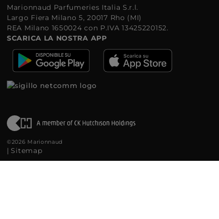
Marionnaud Parfumeries Italia S.r.l.
Largo Fiera Milano 5, 20017 Rho (MI)
REA Milano 1650024 con P.IVA 13425220152.
SCARICA LA NOSTRA APP
©2026 Marionnaud
|
Sitemap