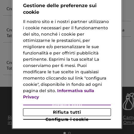
Gestione delle preferenze sui
Crema Solare
Crema Per
Crema Per
Crema Alla
cookie
Ricci
Cicatrici
Calendula
Il nostro sito e i nostri partner utilizzano
i cookie necessari per il funzionamento
Crema Per
Rossetto
Shampoo
Gucci Donna
del sito, nonché i cookie per
Tatuaggio
Guerlain
Idratante Per
ottimizzarne le prestazioni, per
Capelli
migliorare e/o personalizzare le sue
Colorati
funzionalità e per offrirti pubblicità
pertinente. Esprimi la tua scelta! La
Crema Solare
Balsamo
conserviamo per 6 mesi. Puoi
Totale
Labbra
modificare le tue scelte in qualsiasi
Ciliegia
momento cliccando sul link "configura
cookie", disponibile in fondo ad ogni
pagina del sito.
Informativa sulla
Privacy
Accetta tutti
Rifiuta tutti
Consegna Gratuita
Ritiro in negozio
Camp
Configura i cookie
da 35€​ in 24/48H
in 2H
Oma