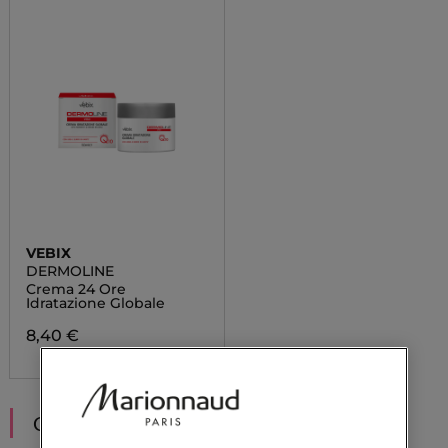
VEBIX
DERMOLINE
Crema 24 Ore
Idratazione Globale
8,40 €
CONSIGLIATI PER TE