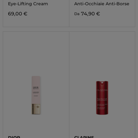
Eye-Lifting Cream
Anti-Occhiaie Anti-Borse
69,00 €
74,90 €
Da
DIOR
CLARINS