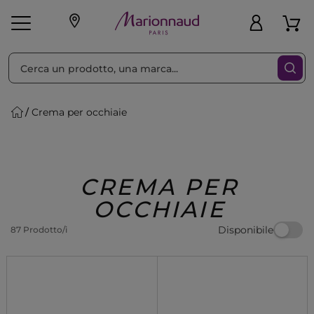
Ordina per
Filtra
Crema per occhiaie
Make-up
Profumi
🎁 Idee
Corpo
Uomo
Marche
Capelli
Regalo
CREMA PER
OCCHIAIE
Disponibile
87 Prodotto/i