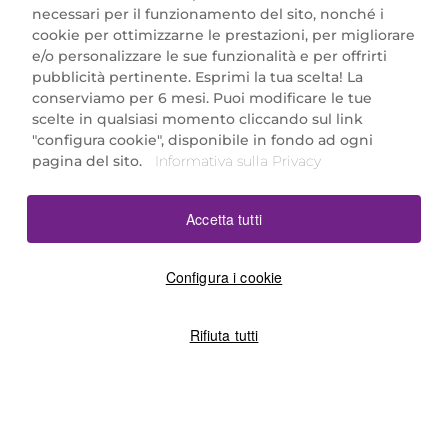
necessari per il funzionamento del sito, nonché i
cookie per ottimizzarne le prestazioni, per migliorare
e/o personalizzare le sue funzionalità e per offrirti
Marionnaud Parfumeries Italia S.r.l.
pubblicità pertinente. Esprimi la tua scelta! La
Largo Fiera Milano 5, 20017 Rho (MI)
conserviamo per 6 mesi. Puoi modificare le tue
REA Milano 1650024 con P.IVA 13425220152.
scelte in qualsiasi momento cliccando sul link
SCARICA LA NOSTRA APP
"configura cookie", disponibile in fondo ad ogni
pagina del sito.
Informativa sulla Privacy
Accetta tutti
Configura i cookie
Rifiuta tutti
©2026 Marionnaud
|
Sitemap