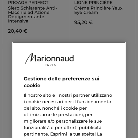
PROAGE PERFECT
LIGNE PRINCIÈRE
Siero Schiarente Anti-
Crème Princière Yeux
Macchie ad Azione
Eye Cream
Depigmentante
Intensiva
95,20 €
20,40 €
Gestione delle preferenze sui
cookie
Il nostro sito e i nostri partner utilizzano
i cookie necessari per il funzionamento
del sito, nonché i cookie per
ottimizzarne le prestazioni, per
migliorare e/o personalizzare le sue
funzionalità e per offrirti pubblicità
pertinente. Esprimi la tua scelta! La