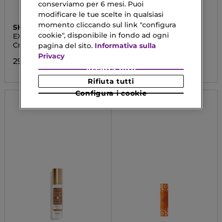
conserviamo per 6 mesi. Puoi
modificare le tue scelte in qualsiasi
momento cliccando sul link "configura
SHISEIDO
COLLISTAR
cookie", disponibile in fondo ad ogni
EXPERT SUN
TWIST GLOWY
PROTECTOR
HIGHLIGHTER
Crema Solare Viso SPF30
Illuminante
pagina del sito.
Informativa sulla
Privacy
29,14 €
34,90 €
Accetta tutti
Rifiuta tutti
Configura i cookie