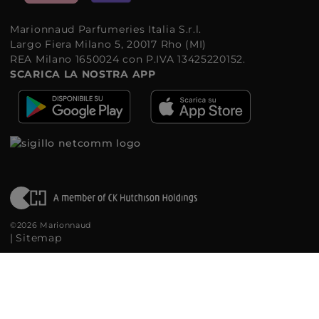
Marionnaud Parfumeries Italia S.r.l.
Largo Fiera Milano 5, 20017 Rho (MI)
REA Milano 1650024 con P.IVA 13425220152.
SCARICA LA NOSTRA APP
©2026 Marionnaud
|
Sitemap