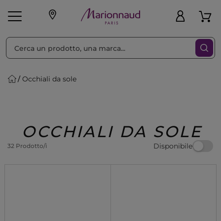
Ordina per
Filtra
Occhiali da sole
Make-up
Profumi
🎁 Idee
Corpo
Uomo
Marche
Capelli
Regalo
OCCHIALI DA SOLE
Disponibile
32 Prodotto/i