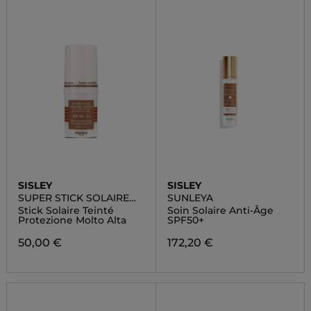
SISLEY
SISLEY
SUPER STICK SOLAIRE
SUNLEYA
TEINTÉ SPF 50+
Stick Solaire Teinté
Soin Solaire Anti-Âge
Protezione Molto Alta
SPF50+
50,00 €
172,20 €