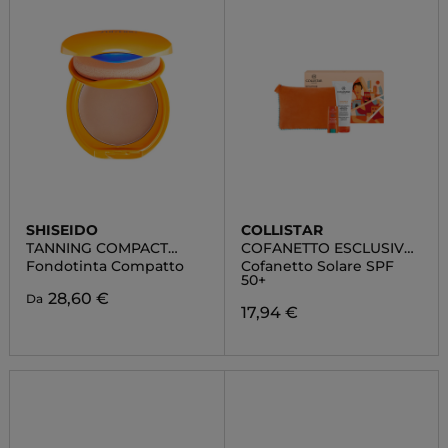
SHISEIDO
COLLISTAR
TANNING COMPACT
COFANETTO ESCLUSIVO
SPF10
ROUTINE SOLARE
Fondotinta Compatto
Cofanetto Solare SPF
50+
28,60 €
Da
17,94 €