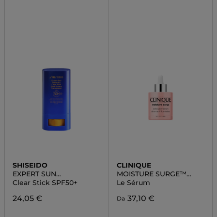
SHISEIDO
CLINIQUE
EXPERT SUN
MOISTURE SURGE™
PROTECTOR
ACTIVE GLOW
Clear Stick SPF50+
Le Sérum
24,05 €
37,10 €
Da