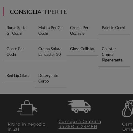
CONSIGLIATI PER TE
Borse Sotto
Matita Per Gli
Crema Per
Palette Occhi
Gli Occhi
Occhi
Occhiaie
Gocce Per
Crema Solare
Gloss Collistar
Collistar
Occhi
Lancaster 30
Crema
Rigenerante
Red Lip Gloss
Detergente
Corpo
Consegna Gratuita
Ritiro in negozio
Camp
da 35€​ in 24/48H
in 2H
Oma