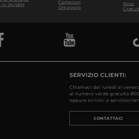
Campioni
Reso
​ in 24/48H
Omaggio
Gratui
SERVIZIO CLIENTI:
Chiamaci dal lunedì al venerd
al numero verde gratuito 80
oppure scrivici a serviziocli
CONTATTACI