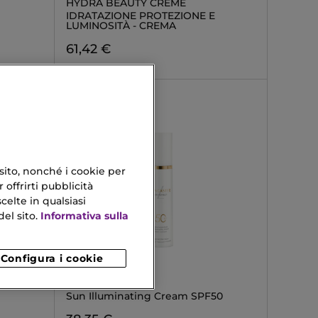
HYDRA BEAUTY CRÈME
IDRATAZIONE PROTEZIONE E
LUMINOSITÀ - CREMA
61,42 €
 sito, nonché i cookie per
 offrirti pubblicità
celte in qualsiasi
el sito.
Informativa sulla
Configura i cookie
LANCASTER
SUN PERFECT
Sun Illuminating Cream SPF50