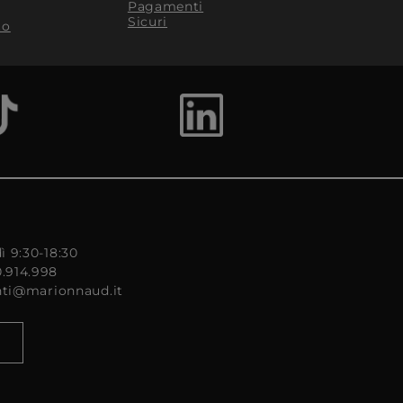
Pagamenti
Sicuri
to
ì 9:30-18:30
0.914.998
enti@marionnaud.it