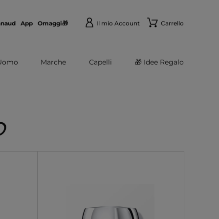
nnaud
App
Omaggi🎁
Il mio Account
Carrello
Uomo
Marche
Capelli
🎁 Idee Regalo
O