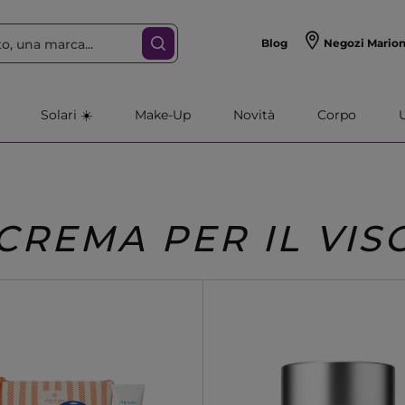
Blog
Negozi Mario
Solari ☀️
Make-Up
Novità
Corpo
CREMA PER IL VIS