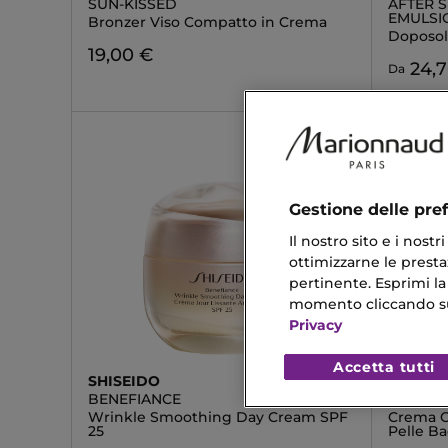
SUN-KISSED
AFTER 
EMULSI
Bronzer Viso Compatto in Crema
Doposol
19,00 €
24,
Da
Gestione delle pre
Il nostro sito e i nost
ottimizzarne le prestaz
pertinente. Esprimi la
momento cliccando sul 
Privacy
Accetta tutti
SHISEIDO
GUERLA
BENEFIANCE
TERRACO
Wrinkle Smoothing Day Cream SPF
Crema Co
25
Pelle Ba