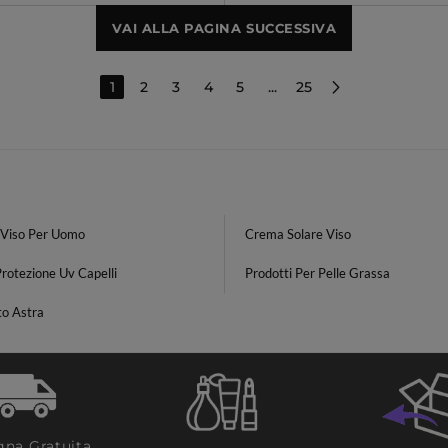
VAI ALLA PAGINA SUCCESSIVA
1
2
3
4
5
...
25
Viso Per Uomo
Crema Solare Viso
rotezione Uv Capelli
Prodotti Per Pelle Grassa
to Astra
na Gratuita