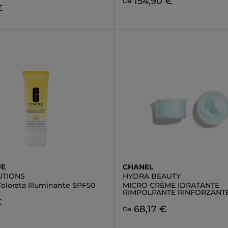
154,90 €
Da
€
UE
CHANEL
UTIONS
HYDRA BEAUTY
olorata Illuminante SPF50
MICRO CRÈME IDRATANTE
RIMPOLPANTE RINFORZANT
€
68,17 €
Da