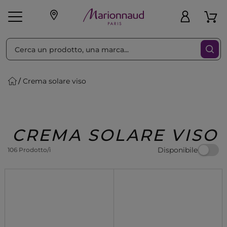
Ordina per
Filtra
Crema solare viso
Make-up
Profumi
🎁 Idee
Corpo
Uomo
Marche
Capelli
Regalo
CREMA SOLARE VISO
Disponibile
106 Prodotto/i