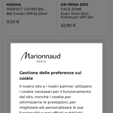
MISSHA
DR IRENA ERIS
PERFECT COVER BB
FACE ZONE
CREAM
BB Cream SPF42 20ml
Even Tone Skin
Enhancer SPF 50+
9,03 €
32,90 €
Gestione delle preferenze sui
cookie
Il nostro sito e i nostri partner utilizzano
i cookie necessari per il funzionamento
del sito, nonché i cookie per
ottimizzarne le prestazioni, per
migliorare e/o personalizzare le sue
funzionalità e per offrirti pubblicità