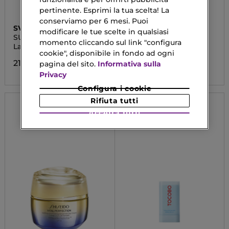
pertinente. Esprimi la tua scelta! La
conserviamo per 6 mesi. Puoi
SVR
BIOTHERM
modificare le tue scelte in qualsiasi
SUN SECURE
WATERLOVER YOUTH
momento cliccando sul link "configura
PROTECTION
Latte Idratante SPF50+
Crema Solare SPF50
cookie", disponibile in fondo ad ogni
21,38 €
27,88 €
pagina del sito.
Informativa sulla
Privacy
Configura i cookie
Rifiuta tutti
Accetta tutti