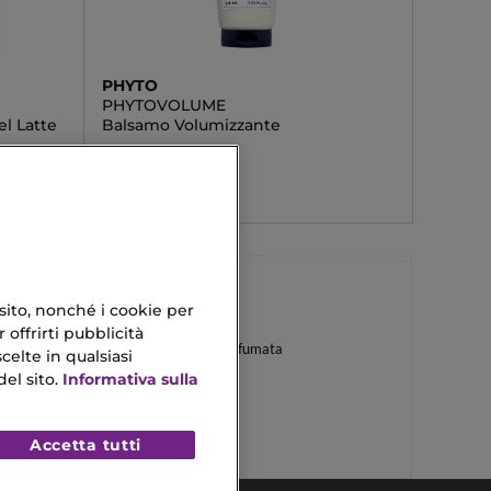
PHYTO
PHYTOVOLUME
l Latte
Balsamo Volumizzante
13,60 €
 sito, nonché i cookie per
 offrirti pubblicità
Crema Per Il Corpo Profumata
celte in qualsiasi
el sito.
Informativa sulla
Balsamo Delicato
Accetta tutti