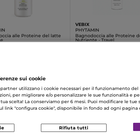
VEBIX
IN
PHYTAMIN
cia alle Proteine del latte
Bagnodoccia alle Proteine de
te
Nutriente - Travel
3,90 €
ferenze sui cookie
ri partner utilizzano i cookie necessari per il funzionamento del
ioni, per migliorare e/o personalizzare le sue funzionalità e per
Corpo Cocco
Crema Corpo Bianco Latte
 tua scelta! La conserviamo per 6 mesi. Puoi modificare le tue s
link "configura cookie", disponibile in fondo ad ogni pagina d
aîche
Shampoo Per Capelli Danneggiati
 Opacizzante Trasparente
ie
Rifiuta tutti