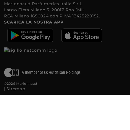
Marionnaud Parfumeries Italia S.r.l.
Largo Fiera Milano 5, 20017 Rho (MI)
REA Milano 1650024 con P.IVA 13425220152.
SCARICA LA NOSTRA APP
©2026 Marionnaud
|
Sitemap