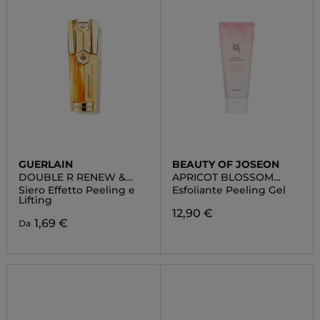
GUERLAIN
BEAUTY OF JOSEON
DOUBLE R RENEW &
APRICOT BLOSSOM
REPAIR ADVANCED
PEELING GEL
Siero Effetto Peeling e
Esfoliante Peeling Gel
SERUM
Lifting
12,90 €
1,69 €
Da