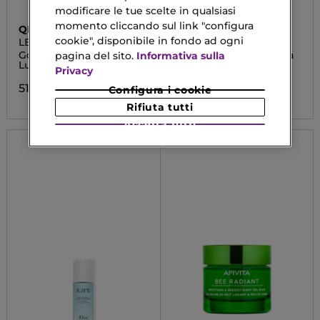
modificare le tue scelte in qualsiasi
momento cliccando sul link "configura
QIRINESS
7DAYS
cookie", disponibile in fondo ad ogni
LE WRAP EXFOLYS AU
DETOX SKIN
RIZ
Gommage Peeling
Maschera Viso all'Argilla
pagina del sito.
Informativa sulla
Luminosità
Esfoliante 2-in-1
Privacy
51,00 €
13,99 €
Configura i cookie
Rifiuta tutti
Accetta tutti