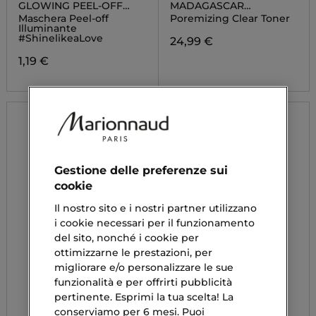
GLOWING PEEL-OFF
MADAGASCAR
MASK
CENTELLA
Maschera Peel-off
Poremizing Clear Toner
Illuminante
#ShinelikeaLove
24,99 €
1,19 €
Gestione delle preferenze sui
cookie
Il nostro sito e i nostri partner utilizzano
i cookie necessari per il funzionamento
del sito, nonché i cookie per
ottimizzarne le prestazioni, per
migliorare e/o personalizzare le sue
funzionalità e per offrirti pubblicità
pertinente. Esprimi la tua scelta! La
conserviamo per 6 mesi. Puoi