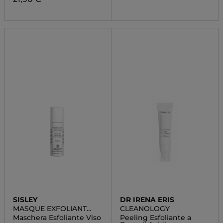
SISLEY
DR IRENA ERIS
MASQUE EXFOLIANT
CLEANOLOGY
ENZYMATIQUE
Maschera Esfoliante Viso
Peeling Esfoliante a