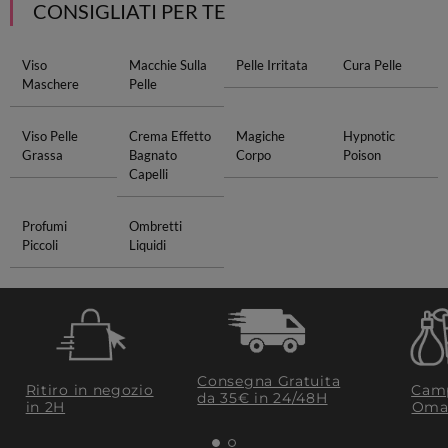
CONSIGLIATI PER TE
Viso
Macchie Sulla
Pelle Irritata
Cura Pelle
Maschere
Pelle
Viso Pelle
Crema Effetto
Magiche
Hypnotic
Grassa
Bagnato
Corpo
Poison
Capelli
Profumi
Ombretti
Piccoli
Liquidi
Consegna Gratuita
Ritiro in negozio
Camp
da 35€​ in 24/48H
in 2H
Oma