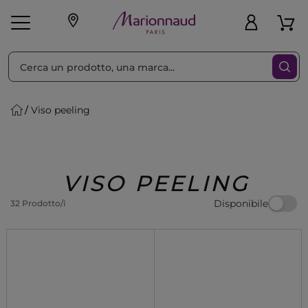
Ordina per
Filtra
Viso peeling
Make-up
Profumi
🎁 Idee
Corpo
Uomo
Marche
Capelli
Regalo
VISO PEELING
Disponibile
32 Prodotto/i