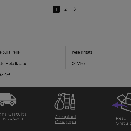
1
2
 Sulla Pelle
Pelle Irritata
to Metallizzato
Oli Viso
te Spf
na Gratuita
Campioni
Reso
​ in 24/48H
Omaggio
Gratui