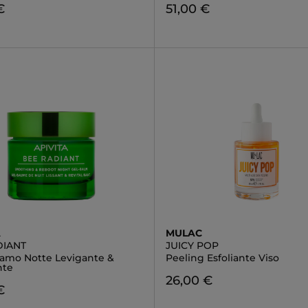
€
51,00 €
A
MULAC
DIANT
JUICY POP
samo Notte Levigante &
Peeling Esfoliante Viso
nte
26,00 €
€