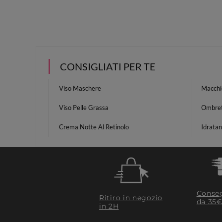
CONSIGLIATI PER TE
Viso Maschere
Macchie
Viso Pelle Grassa
Ombret
Crema Notte Al Retinolo
Idratan
Conseg
Ritiro in negozio
da 35€
in 2H