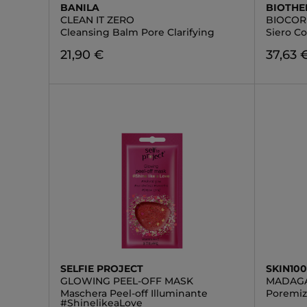
BANILA
BIOTH
CLEAN IT ZERO
BIOCOR
Cleansing Balm Pore Clarifying
Siero C
21,90 €
37,63 
SELFIE PROJECT
SKIN10
GLOWING PEEL-OFF MASK
MADAGA
Maschera Peel-off Illuminante
Poremiz
#ShinelikeaLove