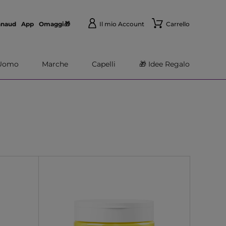
nnaud
App
Omaggi🎁
Il mio Account
Carrello
Uomo
Marche
Capelli
🎁 Idee Regalo