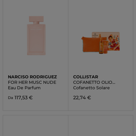
NARCISO RODRIGUEZ
COLLISTAR
FOR HER MUSC NUDE
COFANETTO OLIO
SECCO
Eau De Parfum
Cofanetto Solare
SUPERABBRONZANTE
IDRATANTE SPF 6
117,53 €
22,74 €
Da