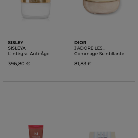
SISLEY
DIOR
SISLEYA
J'ADORE LES
ADORABLES
L'Intégral Anti-Âge
Gommage Scintillante
396,80 €
81,83 €