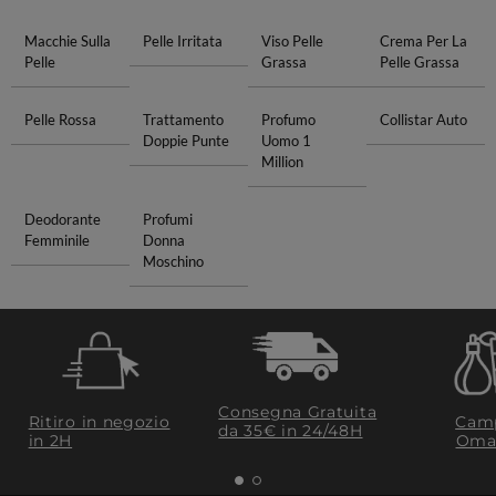
Macchie Sulla
Pelle Irritata
Viso Pelle
Crema Per La
Pelle
Grassa
Pelle Grassa
Pelle Rossa
Trattamento
Profumo
Collistar Auto
Doppie Punte
Uomo 1
Million
Deodorante
Profumi
Femminile
Donna
Moschino
Consegna Gratuita
Ritiro in negozio
Camp
da 35€​ in 24/48H
in 2H
Oma