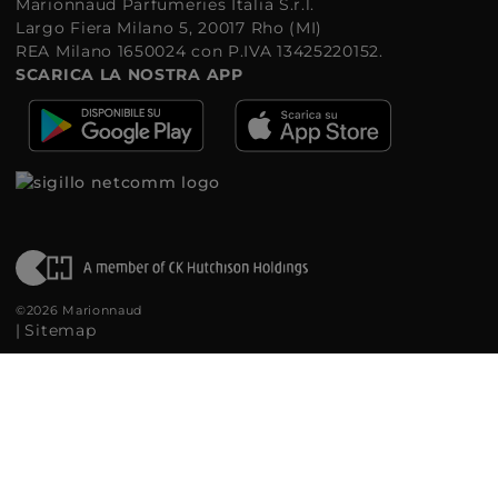
Marionnaud Parfumeries Italia S.r.l.
Largo Fiera Milano 5, 20017 Rho (MI)
REA Milano 1650024 con P.IVA 13425220152.
SCARICA LA NOSTRA APP
©2026 Marionnaud
|
Sitemap