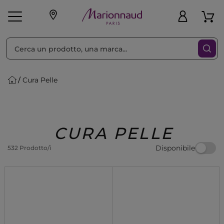
Ordina per
Filtra
Cura Pelle
Make-up
Profumi
🎁 Idee
Corpo
Uomo
Marche
Capelli
Regalo
CURA PELLE
Disponibile
532 Prodotto/i