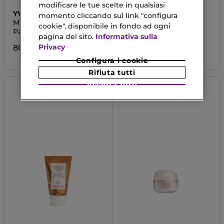
modificare le tue scelte in qualsiasi
YVES SAINT LAURENT
LANCÔME
momento cliccando sul link "configura
MINI COUTURE CLUTCH
RÉNERGIE H.C.F.
cookie", disponibile in fondo ad ogni
Palette Occhi
TRIPLE SERUM
pagina del sito.
Informativa sulla
Privacy
80,90 €
87,00 €
Da
Configura i cookie
Rifiuta tutti
Accetta tutti