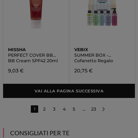
MISSHA
VEBIX
PERFECT COVER BB
SUMMER BOX -
CREAM
EDIZIONE LIMITATA
BB Cream SPF42 20ml
Cofanetto Regalo
9,03 €
20,75 €
VAI ALLA PAGINA SUCCESSIVA
1
2
3
4
5
...
23
CONSIGLIATI PER TE