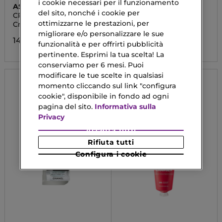
i cookie necessari per il funzionamento
ASTRA MAKE-UP
MISSHA
del sito, nonché i cookie per
CREMA GEL
BB BOOMER
ottimizzarne le prestazioni, per
Crema Viso Gel Idratante
BB Cream
migliorare e/o personalizzare le sue
14,14 €
7,44 €
funzionalità e per offrirti pubblicità
pertinente. Esprimi la tua scelta! La
conserviamo per 6 mesi. Puoi
modificare le tue scelte in qualsiasi
momento cliccando sul link "configura
cookie", disponibile in fondo ad ogni
pagina del sito.
Informativa sulla
Privacy
Accetta tutti
Rifiuta tutti
Configura i cookie