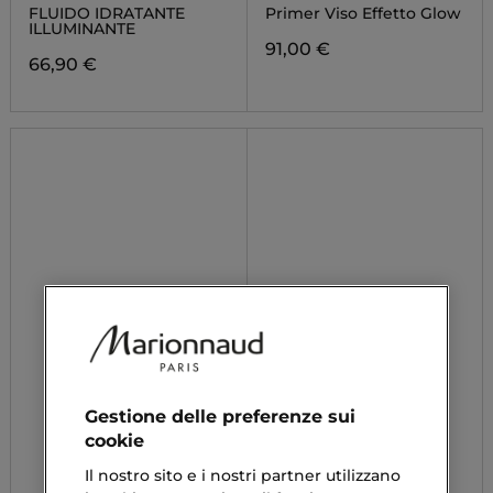
CAMELLIA WATER
GLOW
FLUIDO IDRATANTE
Primer Viso Effetto Glow
CREAM
ILLUMINANTE
91,00 €
66,90 €
Gestione delle preferenze sui
cookie
Il nostro sito e i nostri partner utilizzano