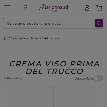
Ordina per
Filtra
Crema Viso Prima Del Trucco
Make-up
Profumi
🎁 Idee
Corpo
Uomo
Marche
Capelli
Regalo
CREMA VISO PRIMA
DEL TRUCCO
Disponibile
17 Prodotto/i