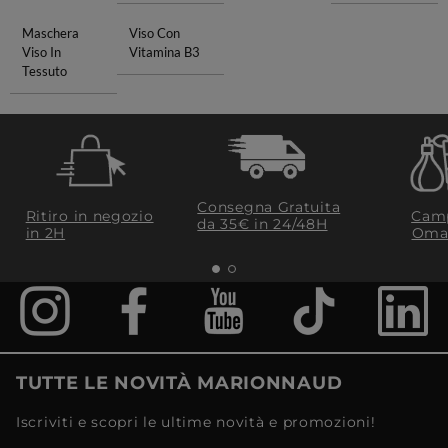
Maschera
Viso Con
Viso In
Vitamina B3
Tessuto
Consegna Gratuita
Ritiro in negozio
Camp
da 35€​ in 24/48H
in 2H
Oma
TUTTE LE NOVITÀ MARIONNAUD
Iscriviti e scopri le ultime novità e promozioni!