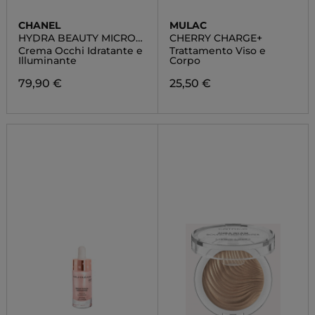
CHANEL
MULAC
HYDRA BEAUTY MICRO
CHERRY CHARGE+
CRÈME YEUX
Crema Occhi Idratante e
Trattamento Viso e
Illuminante
Corpo
79,90 €
25,50 €