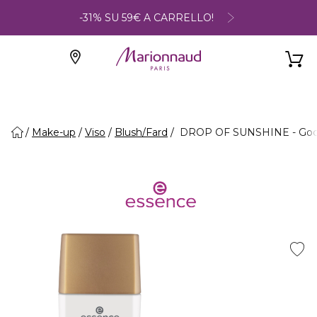
-31% SU 59€ A CARRELLO!
Make-up
Viso
Blush/Fard
DROP OF SUNSHINE - Gocce