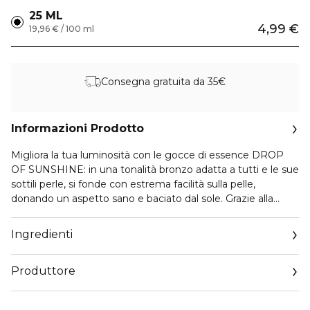
25 ML
4,99 €
19,96 € / 100 ml
Consegna gratuita da 35€
Informazioni Prodotto
Migliora la tua luminosità con le gocce di essence DROP
OF SUNSHINE: in una tonalità bronzo adatta a tutti e le sue
sottili perle, si fonde con estrema facilità sulla pelle,
donando un aspetto sano e baciato dal sole. Grazie alla
glicerina contenuta, la pelle riceve l'idratazione che merita, il
tutto insieme al profumo paradisiaco di cocco. Assicurati di
Ingredienti
agitare bene il flacone prima di applicare le gocce
abbronzanti. Puoi usarle da sole per un effetto più intenso o
Produttore
mescolarle con la tua crema o con il fondotinta preferito
per una luminosità generale.
Email