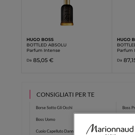
HUGO BOSS
HUGO 
BOTTLED ABSOLU
BOTTLED
Parfum Intense
Parfum 
85,05 €
87,1
Da
Da
CONSIGLIATI PER TE
Borse Sotto Gli Occhi
Boss P
Boss Uomo
Rosset
Cuoio Capelluto Danneggiato
Crema 