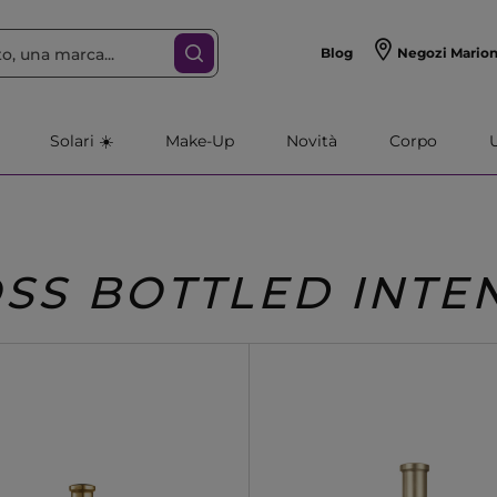
Blog
Negozi Mario
Solari ☀️
Make-Up
Novità
Corpo
SS BOTTLED INTE