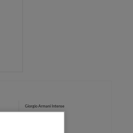
Giorgio Armani Intense
SVR Cicavit