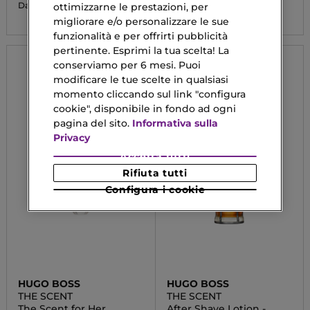
104,14 €
68,25 €
Da
ottimizzarne le prestazioni, per
migliorare e/o personalizzare le sue
funzionalità e per offrirti pubblicità
pertinente. Esprimi la tua scelta! La
conserviamo per 6 mesi. Puoi
modificare le tue scelte in qualsiasi
momento cliccando sul link "configura
cookie", disponibile in fondo ad ogni
pagina del sito.
Informativa sulla
Privacy
Accetta tutti
Rifiuta tutti
Configura i cookie
HUGO BOSS
HUGO BOSS
THE SCENT
THE SCENT
The Scent for Her
After Shave Lotion -