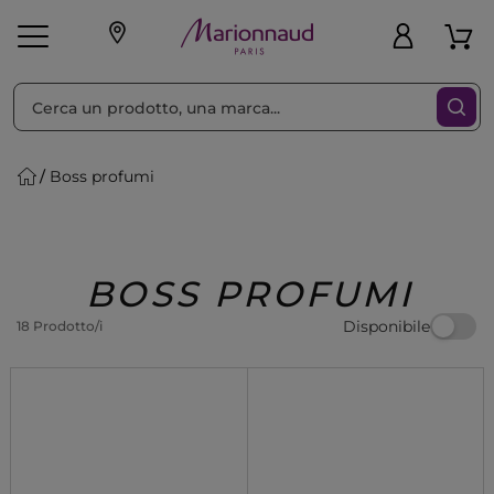
Ordina per
Filtra
Boss profumi
Make-up
Profumi
🎁 Idee
Corpo
Uomo
Marche
Capelli
Regalo
BOSS PROFUMI
Disponibile
18 Prodotto/i