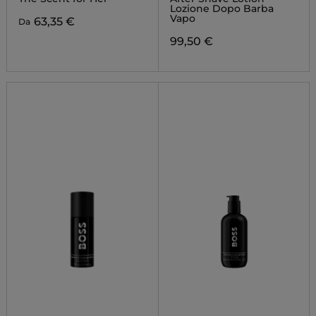
Lozione Dopo Barba
Vapo
63,35 €
Da
99,50 €