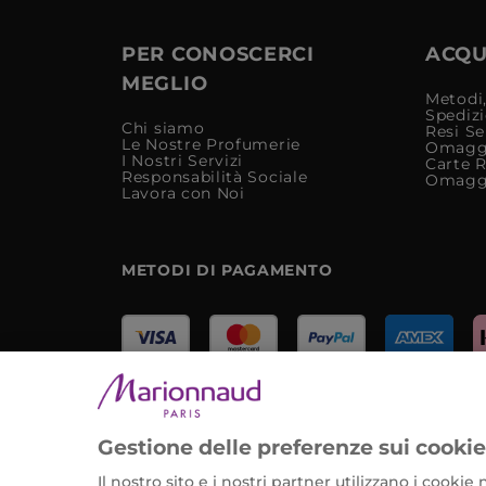
PER CONOSCERCI
ACQUI
MEGLIO
Metodi,
Spediz
Chi siamo
Resi Se
Le Nostre Profumerie
Omagg
I Nostri Servizi
Carte 
Responsabilità Sociale
Omagg
Lavora con Noi
METODI DI PAGAMENTO
Marionnaud Parfumeries Italia S.r.l.
Largo Fiera Milano 5, 20017 Rho (MI)
Gestione delle preferenze sui cooki
REA Milano 1650024 con P.IVA 13425220152.
Il nostro sito e i nostri partner utilizzano i cooki