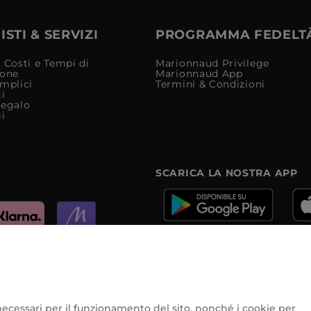
STI & SERVIZI
PROGRAMMA FEDELT
 Costi e Tempi di
Marionnaud Privilege
ione
Marionnaud App
mplici
Termini & Condizioni
i
Regalo
i
SCARICA LA NOSTRA APP
e
e necessari per il funzionamento del sito, nonché i cookie per