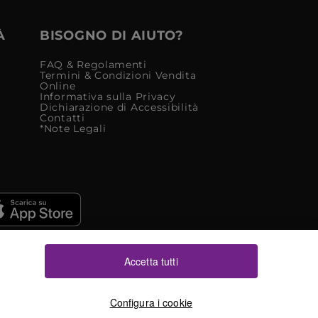
À
BISOGNO DI AIUTO?
FAQ & Regolamenti
Termini & Condizioni Vendita
Online
Informativa sulla Privacy
Dichiarazione di Accessibilità
Contatti
*Note Legali
Accetta tutti
Configura i cookie