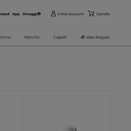
nnaud
App
Omaggi🎁
Il mio Account
Carrello
Uomo
Marche
Capelli
🎁 Idee Regalo