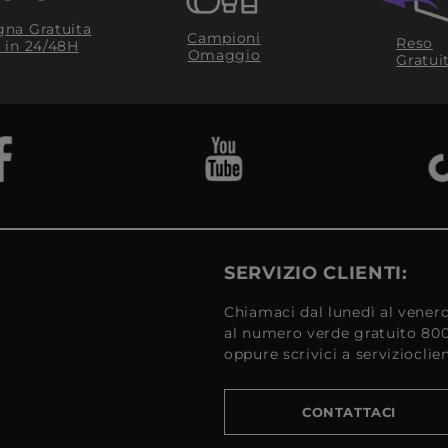
na Gratuita
Campioni
Reso
​ in 24/48H
Omaggio
Gratui
SERVIZIO CLIENTI:
Chiamaci dal lunedì al venerd
al numero verde gratuito 80
oppure scrivici a serviziocli
CONTATTACI