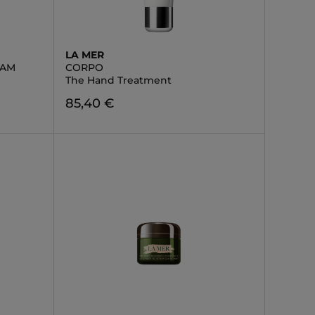
LA MER
EAM
CORPO
The Hand Treatment
85,40 €