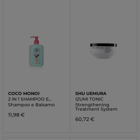
COCO MONOI
SHU UEMURA
2 IN 1 SHAMPOO E
IZUMI TONIC
BALSAMO
Shampoo e Balsamo
Strengthening
Treatment System
11,98 €
60,72 €