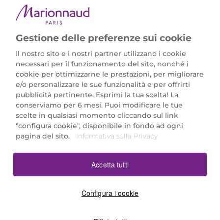
METODI DI PAGAMENTO
Gestione delle preferenze sui cookie
Il nostro sito e i nostri partner utilizzano i cookie
necessari per il funzionamento del sito, nonché i
cookie per ottimizzarne le prestazioni, per migliorare
e/o personalizzare le sue funzionalità e per offrirti
Marionnaud Parfumeries Italia S.r.l.
pubblicità pertinente. Esprimi la tua scelta! La
Largo Fiera Milano 5, 20017 Rho (MI)
conserviamo per 6 mesi. Puoi modificare le tue
REA Milano 1650024 con P.IVA 13425220152.
scelte in qualsiasi momento cliccando sul link
SCARICA LA NOSTRA APP
"configura cookie", disponibile in fondo ad ogni
pagina del sito.
Informativa sulla Privacy
Accetta tutti
Configura i cookie