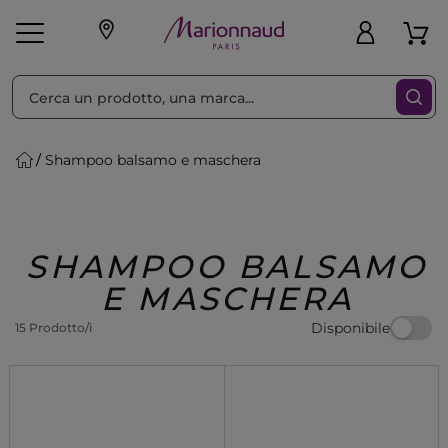
Ordina per
Filtra
Shampoo balsamo e maschera
Make-up
Profumi
🎁 Idee
Corpo
Uomo
Marche
Capelli
Regalo
SHAMPOO BALSAMO
E MASCHERA
Disponibile
15 Prodotto/i