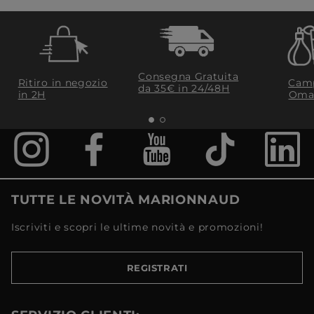
Consegna Gratuita
Ritiro in negozio
Camp
da 35€​ in 24/48H
in 2H
Oma
TUTTE LE NOVITÀ MARIONNAUD
Iscriviti e scopri le ultime novità e promozioni!
REGISTRATI