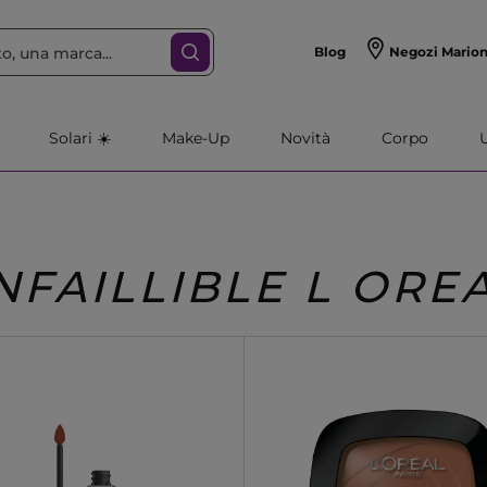
Blog
Negozi Mario
Solari ☀️
Make-Up
Novità
Corpo
NFAILLIBLE L ORE