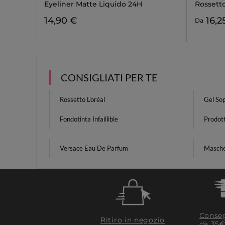
Eyeliner Matte Liquido 24H
Rossett
14,90 €
16,2
Da
CONSIGLIATI PER TE
Rossetto L'oréal
Gel Sop
Fondotinta Infaillible
Prodot
Versace Eau De Parfum
Masche
Conseg
Ritiro in negozio
da 35€