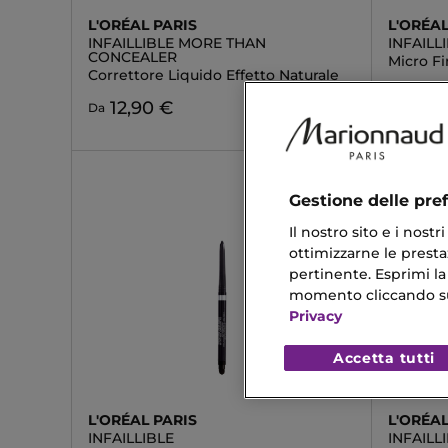
L'ORÉAL PARIS
L'ORÉAL
INFAILLIBLE MORE THAN
INFAILL
CONCEALER
Micro Fi
Correttore Liquido Effetto Naturale
5,0
Da
12,90 €
Da
Gestione delle pre
Il nostro sito e i nost
ottimizzarne le prestaz
pertinente. Esprimi la
momento cliccando sul 
Privacy
Accetta tutti
L'ORÉAL PARIS
L'ORÉAL
INFAILLIBLE
INFAILL