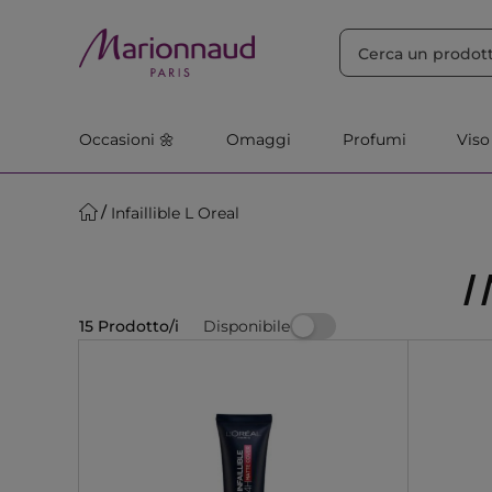
ORDINA PER
Filtra
Rilevanza
Occasioni 🌼
Omaggi
Profumi
Viso
Infaillible L Oreal
I
Disponibile
15 Prodotto/i