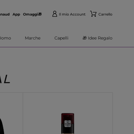
nnaud
App
Omaggi🎁
Il mio Account
Carrello
Uomo
Marche
Capelli
🎁 Idee Regalo
AL