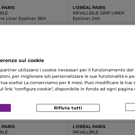
 PARIS
L'ORÉAL PARIS
IBLE
INFAILLIBLE GRIP LINER
ne Liner Eyeliner 36H
Eyeliner 24H
0 €
9,33 €
ferenze sui cookie
ri partner utilizzano i cookie necessari per il funzionamento del
ioni, per migliorare e/o personalizzare le sue funzionalità e per
 tua scelta! La conserviamo per 6 mesi. Puoi modificare le tue s
link "configura cookie", disponibile in fondo ad ogni pagina d
Rifiuta tutti
 PARIS
L'ORÉAL PARIS
IBLE
INFAILLIBLE