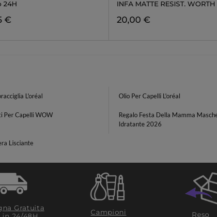
o 24H
INFA MATTE RESIST. WORTH 
5 €
20,00 €
racciglia L'oréal
Olio Per Capelli L'oréal
ti Per Capelli WOW
Regalo Festa Della Mamma Masch
Idratante 2026
ra Lisciante
na Gratuita
Campioni
Reso
​ in 24/48H