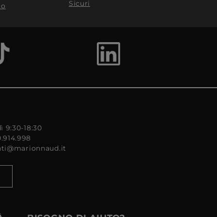
Sicuri
to
ì 9:30-18:30
0.914.998
enti@marionnaud.it