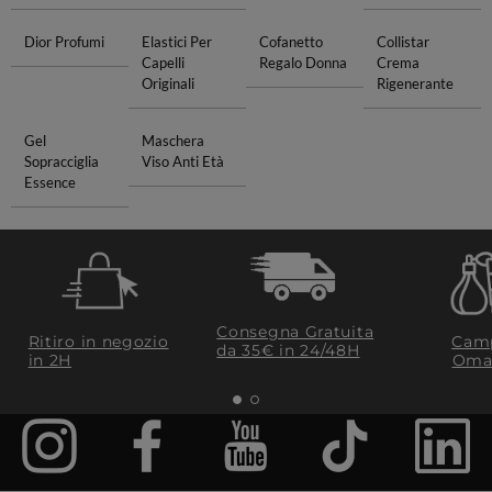
Dior Profumi
Elastici Per
Cofanetto
Collistar
Capelli
Regalo Donna
Crema
Originali
Rigenerante
Gel
Maschera
Sopracciglia
Viso Anti Età
Essence
Consegna Gratuita
Ritiro in negozio
Camp
da 35€​ in 24/48H
in 2H
Oma