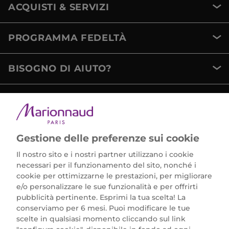
ACQUISTI & SERVIZI
PROGRAMMA FEDELTÀ
BISOGNO DI AIUTO?
METODI DI PAGAMENTO
Gestione delle preferenze sui cookie
Il nostro sito e i nostri partner utilizzano i cookie
necessari per il funzionamento del sito, nonché i
cookie per ottimizzarne le prestazioni, per migliorare
e/o personalizzare le sue funzionalità e per offrirti
Marionnaud Parfumeries Italia S.r.l.
pubblicità pertinente. Esprimi la tua scelta! La
Largo Fiera Milano 5, 20017 Rho (MI)
conserviamo per 6 mesi. Puoi modificare le tue
REA Milano 1650024 con P.IVA 13425220152.
scelte in qualsiasi momento cliccando sul link
SCARICA LA NOSTRA APP