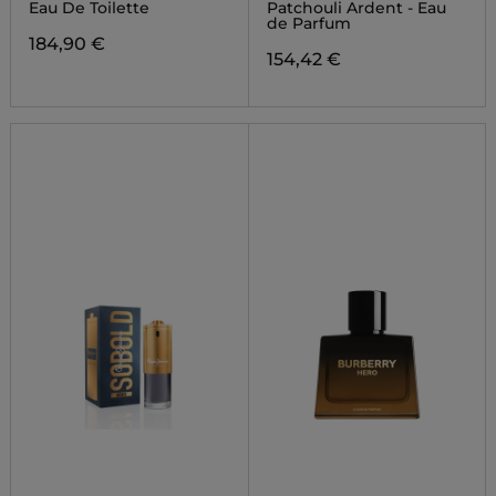
UOMO
Eau De Toilette
Patchouli Ardent - Eau
de Parfum
184,90 €
154,42 €