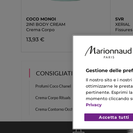
COCO MONOI
SVR
2IN1 BODY CREAM
XERIAL
Crema Corpo
Fissures
13,93 €
13,14 €
Gestione delle pre
CONSIGLIATI PER TE
Il nostro sito e i nost
ottimizzarne le prestaz
Profumi Coco Chanel
Profum
pertinente. Esprimi la
Crema Corpo Rituals
Balsam
momento cliccando sul 
Privacy
Crema Contorno Occhi Nutriente
Gel Co
Accetta tutti