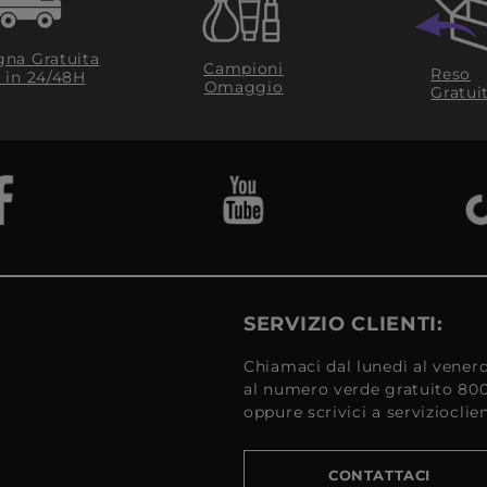
na Gratuita
Campioni
Reso
​ in 24/48H
Omaggio
Gratui
SERVIZIO CLIENTI:
Chiamaci dal lunedì al venerd
al numero verde gratuito 80
oppure scrivici a serviziocli
CONTATTACI