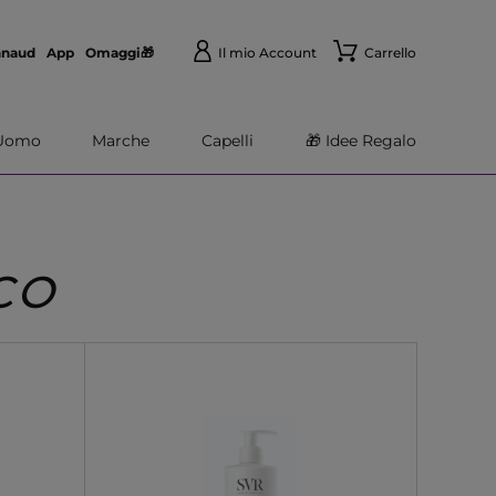
nnaud
App
Omaggi🎁
Il mio Account
Carrello
Uomo
Marche
Capelli
🎁 Idee Regalo
CO