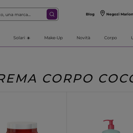
Blog
Negozi Mario
Solari ☀️
Make-Up
Novità
Corpo
REMA CORPO COC