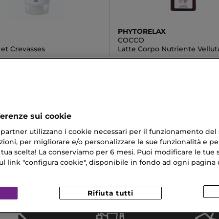
PHYTORELAX
COCCO
 et Crevasses
Latte Corpo Nutriente Vellut
4,20 €
ferenze sui cookie
ri partner utilizzano i cookie necessari per il funzionamento del
ioni, per migliorare e/o personalizzare le sue funzionalità e per
i Al Cocco
Crema Corpo Bianco Latte
 tua scelta! La conserviamo per 6 mesi. Puoi modificare le tue s
o Idratante
Rimozione Del Trucco
link "configura cookie", disponibile in fondo ad ogni pagina d
rpo Idratante
Rifiuta tutti