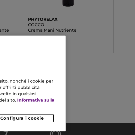
PHYTORELAX
COCCO
ante
Crema Mani Nutriente
3,00 €
 sito, nonché i cookie per
 offrirti pubblicità
Olio Secco Corpo
celte in qualsiasi
Integratore Phyto
el sito.
Informativa sulla
Configura i cookie