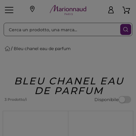
Ordina per
Filtra
Bleu chanel eau de parfum
Make-up
Profumi
🎁 Idee
Corpo
Uomo
Marche
Capelli
Regalo
BLEU CHANEL EAU
DE PARFUM
Disponibile
3 Prodotto/i