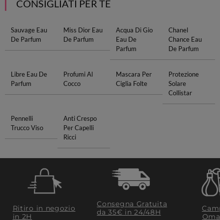
CONSIGLIATI PER TE
Sauvage Eau
Miss Dior Eau
Acqua Di Gio
Chanel
De Parfum
De Parfum
Eau De
Chance Eau
Parfum
De Parfum
Libre Eau De
Profumi Al
Mascara Per
Protezione
Parfum
Cocco
Ciglia Folte
Solare
Collistar
Pennelli
Anti Crespo
Trucco Viso
Per Capelli
Ricci
Consegna Gratuita
Ritiro in negozio
Camp
da 35€​ in 24/48H
in 2H
Oma