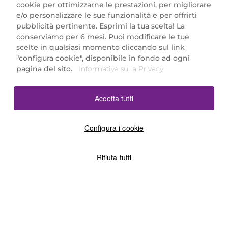
cookie per ottimizzarne le prestazioni, per migliorare
e/o personalizzare le sue funzionalità e per offrirti
Marionnaud Parfumeries Italia S.r.l.
pubblicità pertinente. Esprimi la tua scelta! La
Largo Fiera Milano 5, 20017 Rho (MI)
conserviamo per 6 mesi. Puoi modificare le tue
REA Milano 1650024 con P.IVA 13425220152.
scelte in qualsiasi momento cliccando sul link
SCARICA LA NOSTRA APP
"configura cookie", disponibile in fondo ad ogni
pagina del sito.
Informativa sulla Privacy
Accetta tutti
Configura i cookie
Rifiuta tutti
©2026 Marionnaud
|
Sitemap