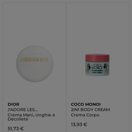
DIOR
COCO MONOI
J'ADORE LES
2IN1 BODY CREAM
ADORABLES
Crema Mani, Unghie e
Crema Corpo
Décolleté
13,93 €
51,73 €