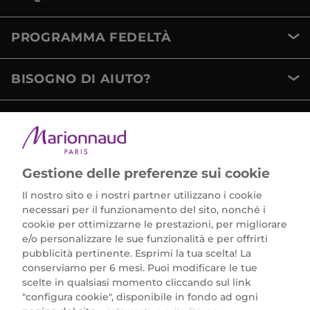
PROGRAMMA FEDELTÀ
BISOGNO DI AIUTO?
METODI DI PAGAMENTO
Gestione delle preferenze sui cookie
Il nostro sito e i nostri partner utilizzano i cookie
necessari per il funzionamento del sito, nonché i
cookie per ottimizzarne le prestazioni, per migliorare
e/o personalizzare le sue funzionalità e per offrirti
Marionnaud Parfumeries Italia S.r.l.
pubblicità pertinente. Esprimi la tua scelta! La
Largo Fiera Milano 5, 20017 Rho (MI)
conserviamo per 6 mesi. Puoi modificare le tue
REA Milano 1650024 con P.IVA 13425220152.
scelte in qualsiasi momento cliccando sul link
SCARICA LA NOSTRA APP
"configura cookie", disponibile in fondo ad ogni