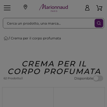
Ordina per
Filtra
Crema per il corpo profumata
Make-up
Profumi
🎁 Idee
Corpo
Uomo
Marche
Capelli
Regalo
CREMA PER IL
CORPO PROFUMATA
Disponibile
62 Prodotto/i