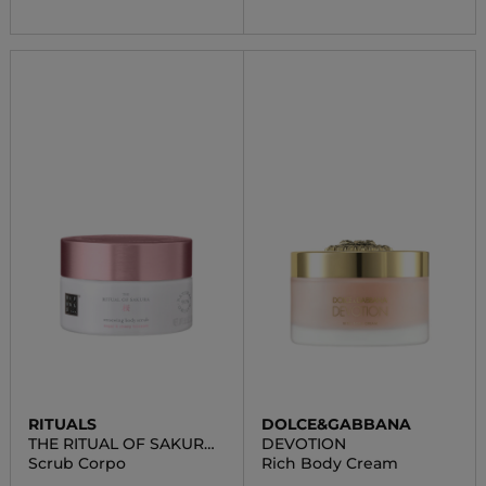
RITUALS
DOLCE&GABBANA
THE RITUAL OF SAKURA
DEVOTION
BODY SCRUB
Scrub Corpo
Rich Body Cream