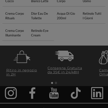
Cocco
Bianco Latte
Corpo
Uomo
Crema Corpo
Dior Eau De
Acqua Di Gio
Retinolo Tutti
Rituals
Toilette
200ml
I Giorni
Crema Corpo
Retinolo Eye
Illuminante
Cream
Consegna Gratuita
Ritiro in negozio
Camp
da 35€​ in 24/48H
in 2H
Oma