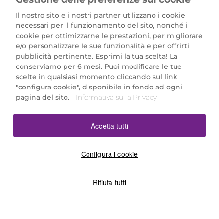
Il nostro sito e i nostri partner utilizzano i cookie
necessari per il funzionamento del sito, nonché i
cookie per ottimizzarne le prestazioni, per migliorare
e/o personalizzare le sue funzionalità e per offrirti
Marionnaud Parfumeries Italia S.r.l.
pubblicità pertinente. Esprimi la tua scelta! La
Largo Fiera Milano 5, 20017 Rho (MI)
conserviamo per 6 mesi. Puoi modificare le tue
REA Milano 1650024 con P.IVA 13425220152.
scelte in qualsiasi momento cliccando sul link
SCARICA LA NOSTRA APP
"configura cookie", disponibile in fondo ad ogni
pagina del sito.
Informativa sulla Privacy
Accetta tutti
Configura i cookie
Rifiuta tutti
©2026 Marionnaud
|
Sitemap