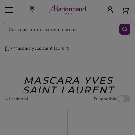
Ordina per
Filtra
Mascara yves saint laurent
Make-up
Profumi
🎁 Idee
Corpo
Uomo
Marche
Capelli
Regalo
MASCARA YVES
SAINT LAURENT
Disponibile
10 Prodotto/i