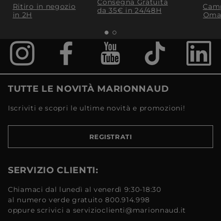
Consegna Gratuita
Ritiro in negozio
Camp
da 35€​ in 24/48H
in 2H
Oma
TUTTE LE NOVITÀ MARIONNAUD
Iscriviti e scopri le ultime novità e promozioni!
REGISTRATI
SERVIZIO CLIENTI:
Chiamaci dal lunedì al venerdì 9:30-18:30
al numero verde gratuito 800.914.998
oppure scrivici a servizioclienti@marionnaud.it