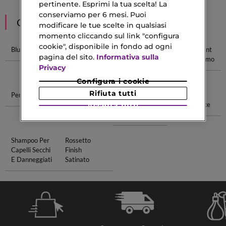
pertinente. Esprimi la tua scelta! La
conserviamo per 6 mesi. Puoi
CONSIGLIATI PER TE
modificare le tue scelte in qualsiasi
momento cliccando sul link "configura
cookie", disponibile in fondo ad ogni
Blush Dior
Blush Essence
Yves Saint
Profumi Saint
pagina del sito.
Informativa sulla
Laurent
Laurent Uomo
Privacy
Beauty
Configura i cookie
Rifiuta tutti
Pennello Blush
Protezione
Crema Viso
Profumo
Solare Alta
Pelle Con
Donna Dolce
Accetta tutti
Imperfezioni
Shampoo Per
Rossetto
Capelli Secchi
Finish
E Danneggiati
Satinato