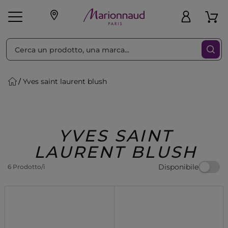
Ordina per
Filtra
Yves saint laurent blush
Make-up
Profumi
🎁 Idee
Corpo
Uomo
Marche
Capelli
Regalo
YVES SAINT
LAURENT BLUSH
Disponibile
6 Prodotto/i