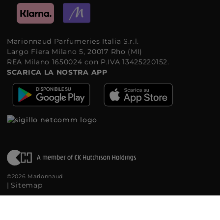
Marionnaud Parfumeries Italia S.r.l.
Largo Fiera Milano 5, 20017 Rho (MI)
REA Milano 1650024 con P.IVA 13425220152.
SCARICA LA NOSTRA APP
©2026 Marionnaud
|
Sitemap