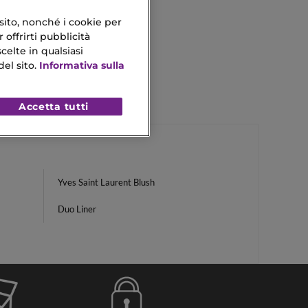
 sito, nonché i cookie per
 offrirti pubblicità
celte in qualsiasi
el sito.
Informativa sulla
Accetta tutti
Yves Saint Laurent Blush
Duo Liner