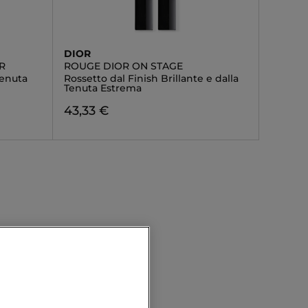
DIOR
R
ROUGE DIOR ON STAGE
tenuta
Rossetto dal Finish Brillante e dalla
Tenuta Estrema
43,33 €