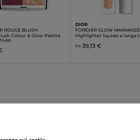
DIOR
R ROUGE BLUSH
FOREVER GLOW MAXIMAIZE
lush Colour & Glow Palette
Highlighter liquido a lunga 
tiuso
39,13 €
Da
€