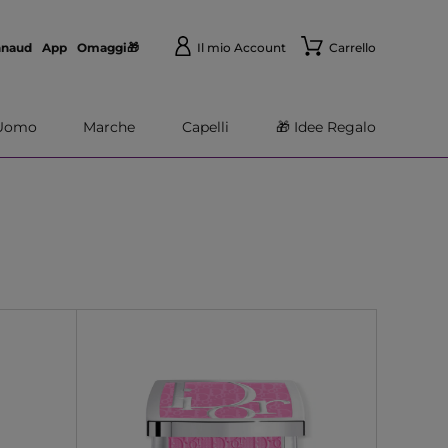
nnaud
App
Omaggi🎁
Il mio Account
Carrello
Uomo
Marche
Capelli
🎁 Idee Regalo