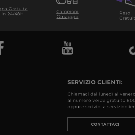
na Gratuita
Campioni
Reso
​ in 24/48H
Omaggio
Gratui
SERVIZIO CLIENTI:
Chiamaci dal lunedì al venerd
al numero verde gratuito 80
oppure scrivici a serviziocli
CONTATTACI