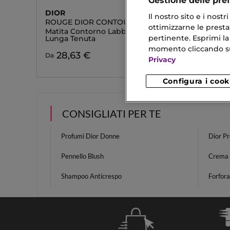
Gestione delle pre
DIOR
Il nostro sito e i nost
ROUGE DIOR CONTOUR
ottimizzarne le prestaz
Matita Contorno Labbra No Transfer -
pertinente. Esprimi la
Lunga Tenuta
momento cliccando sul 
28,63 €
Da
Privacy
Configura i cook
CONSIGLIATI PER TE
Profumi Dior Donne
Dior P
Pennello Blush
Crema 
Shampoo Anticrespo
Forfora