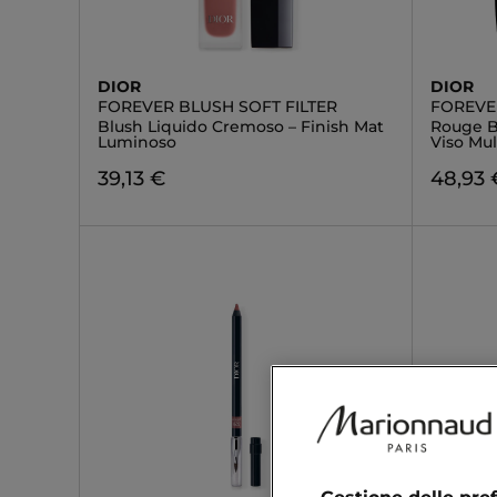
DIOR
DIOR
FOREVER BLUSH SOFT FILTER
FOREVE
Blush Liquido Cremoso – Finish Mat
Rouge B
Luminoso
Viso Mul
39,13 €
48,93 