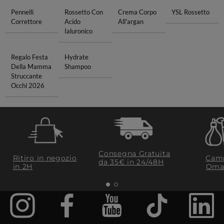
Pennelli
Rossetto Con
Crema Corpo
YSL Rossetto
Correttore
Acido
All'argan
Ialuronico
Regalo Festa
Hydrate
Della Mamma
Shampoo
Struccante
Occhi 2026
Consegna Gratuita
Ritiro in negozio
Camp
da 35€​ in 24/48H
in 2H
Oma