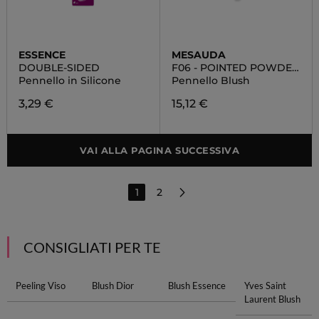
ESSENCE
MESAUDA
DOUBLE-SIDED
F06 - POINTED POWDER
BRUSH
Pennello in Silicone
Pennello Blush
3,29 €
15,12 €
VAI ALLA PAGINA SUCCESSIVA
1
2
CONSIGLIATI PER TE
Peeling Viso
Blush Dior
Blush Essence
Yves Saint
Laurent Blush