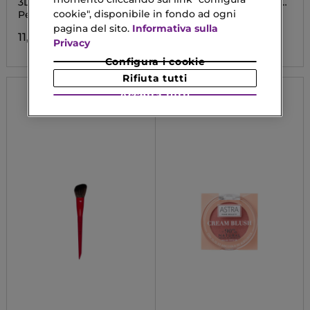
3DVERSE BRUSH
LUMINOUS PERFECTION
BRONZER
cookie", disponibile in fondo ad ogni
Pennello Sculpting Viso
Terra Blush Illuminante
pagina del sito.
Informativa sulla
11,92 €
20,23 €
Da
Privacy
Configura i cookie
Rifiuta tutti
Accetta tutti