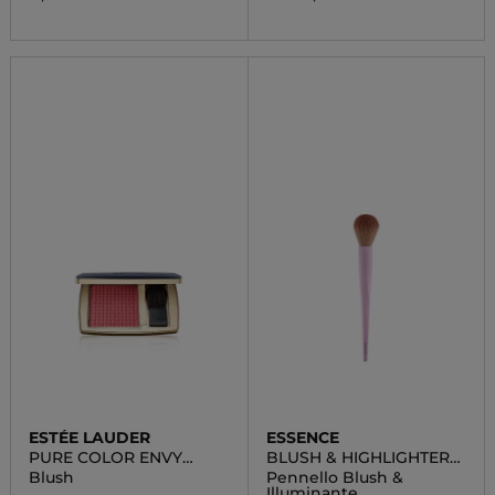
ESTÉE LAUDER
ESSENCE
PURE COLOR ENVY
BLUSH & HIGHLIGHTER
SCULPTING BLUSH
BRUSH
Blush
Pennello Blush &
Illuminante