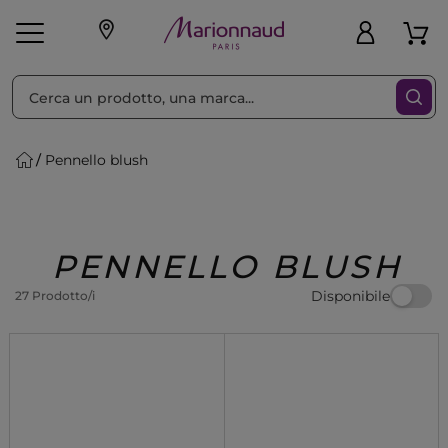
Ordina per
Filtra
Pennello blush
Make-up
Profumi
🎁 Idee
Corpo
Uomo
Marche
Capelli
Regalo
PENNELLO BLUSH
Disponibile
27 Prodotto/i