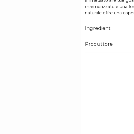
immediato alle tue guan
marmorizzato e una form
naturale offre una cope
per un look naturalmente
della texture facilment
Ingredienti
ritocchi in movimento o
Produttore
Email
info@cosnova.com