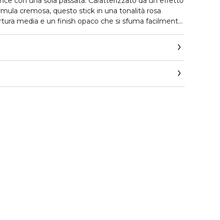
ce con una sola passata. Caratterizzato da un effetto
ula cremosa, questo stick in una tonalità rosa
rtura media e un finish opaco che si sfuma facilmente
 definito. Il pennello integrato rende l’applicazione
e modulabile semplice e uniforme – perfetto per
 per creare look make-up rapidi e senza sforzo.