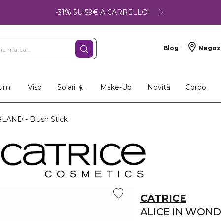
-31% SU 59€ A CARRELLO!
Blog
Negoz
umi
Viso
Solari ☀️
Make-Up
Novità
Corpo
AND - Blush Stick
CATRICE
ALICE IN WON