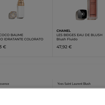
L
CHANEL
COCO BAUME
LES BEIGES EAU DE BLUSH
O IDRATANTE COLORATO
Blush Fluido
3 €
47,92 €
Essence
Yves Saint Laurent Blush
lio Capelli
Gel Idratante Viso
 Intense