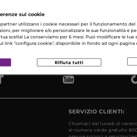
ferenze sui cookie
ri partner utilizzano i cookie necessari per il funzionamento del
ioni, per migliorare e/o personalizzare le sue funzionalità e per
 tua scelta! La conserviamo per 6 mesi. Puoi modificare le tue s
na Gratuita
Campioni
Reso
​ in 24/48H
link "configura cookie", disponibile in fondo ad ogni pagina d
Omaggio
Gratui
Rifiuta tutti
SERVIZIO CLIENTI:
Chiamaci dal lunedì al venerd
al numero verde gratuito 80
oppure scrivici a serviziocli