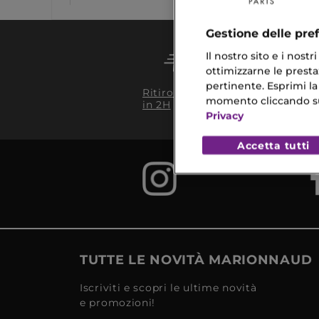
Gestione delle pre
Il nostro sito e i nost
ottimizzarne le prestaz
pertinente. Esprimi la
Conseg
Ritiro in negozio
da 35€
momento cliccando sul 
in 2H
Privacy
Accetta tutti
TUTTE LE NOVITÀ MARIONNAUD
Iscriviti e scopri le ultime novità
e promozioni!