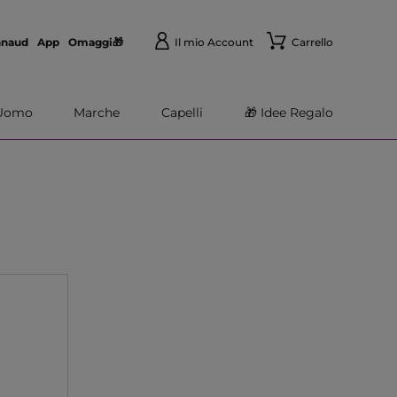
nnaud
App
Omaggi🎁
Il mio Account
Carrello
Uomo
Marche
Capelli
🎁 Idee Regalo