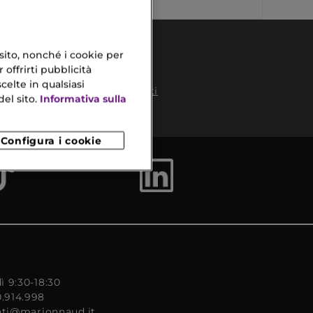
 sito, nonché i cookie per
 offrirti pubblicità
celte in qualsiasi
Pagamenti
el sito.
Informativa sulla
Sicuri
to
Configura i cookie
ì 9:30-18:30
0.914.998
enti@marionnaud.it