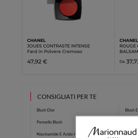
CHANEL
CHANE
JOUES CONTRASTE INTENSE
ROUGE 
Fard in Polvere Cremoso
BALSAM
47,92 €
37,7
Da
CONSIGLIATI PER TE
Blush Dior
Blush 
Pennello Blush
Phyto O
Niacinamide E Acido Ialuronico
Absolu