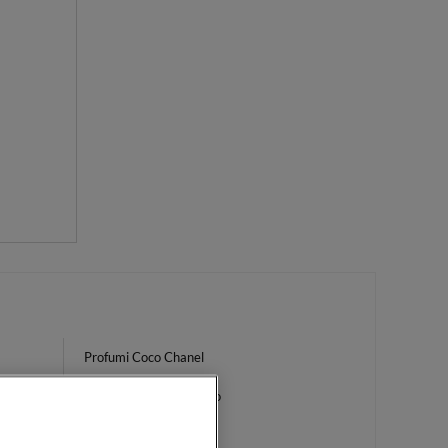
Profumi Coco Chanel
Collistar Cofanetto Viso