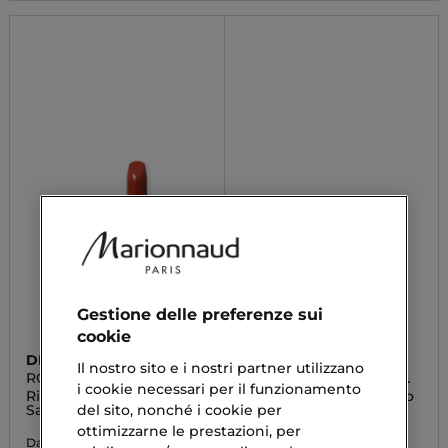
Gestione delle preferenze sui
cookie
DIOR
DIOR
Il nostro sito e i nostri partner utilizzano
ROUGE DIOR SATIN
ROUGE DIOR BALSAMO
i cookie necessari per il funzionamento
REFILL
COLORATO
Ricarica per Rossetto
Balsamo labbra colorato
del sito, nonché i cookie per
Satin
– 95%* di ingredienti di
origine naturale –
ottimizzarne le prestazioni, per
trattamento floreale –
33,73 €
Da