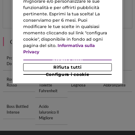
migliorare e/o personalizzare le sue
colore couture –
ricaricabile
funzionalità e per offrirti pubblicità
pertinente. Esprimi la tua scelta! La
37,24 €
Da
conserviamo per 6 mesi. Puoi
modificare le tue scelte in qualsiasi
momento cliccando sul link "configura
cookie", disponibile in fondo ad ogni
CONSIGLIATI PER TE
pagina del sito.
Informativa sulla
Privacy
Profumi Dior
Dior Profumi
Blush Dior
Rossetto
Accetta tutti
Donne
Guerlain
Rifiuta tutti
Configura i cookie
Rossetto
Eau De
Fragranza
Gel
Rosso
Toilette
Legnosa
Abbronzante
Fahrenheit
Boss Bottled
Acido
Intense
Ialuronico Il
Migliore