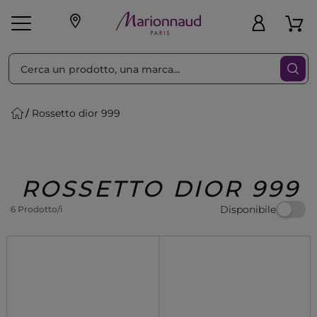
Ordina per
Filtra
Rossetto dior 999
Make-up
Profumi
🎁 Idee
Corpo
Uomo
Marche
Capelli
Regalo
ROSSETTO DIOR 999
Disponibile
6 Prodotto/i