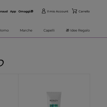
nnaud
App
Omaggi🎁
Il mio Account
Carrello
Uomo
Marche
Capelli
🎁 Idee Regalo
O