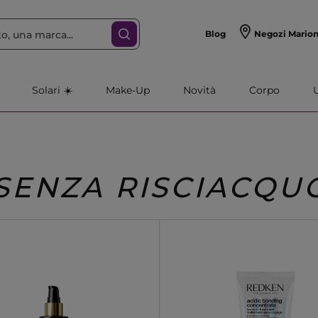
Blog
Negozi Mario
Solari ☀️
Make-Up
Novità
Corpo
SENZA RISCIACQU