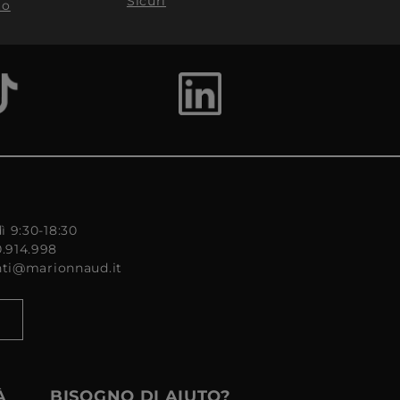
Sicuri
to
ì 9:30-18:30
0.914.998
enti@marionnaud.it
À
BISOGNO DI AIUTO?