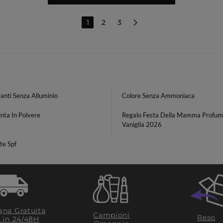
1
2
3
anti Senza Alluminio
Colore Senza Ammoniaca
nta In Polvere
Regalo Festa Della Mamma Profu
Vaniglia 2026
te Spf
na Gratuita
Campioni
Reso
​ in 24/48H