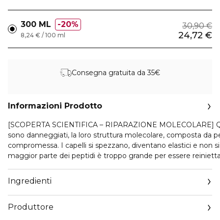
300 ML
20%
30,90 €
24,72 €
8,24 € / 100 ml
Consegna gratuita da 35€
Informazioni Prodotto
[SCOPERTA SCIENTIFICA – RIPARAZIONE MOLECOLARE] Qua
sono danneggiati, la loro struttura molecolare, composta da pe
compromessa. I capelli si spezzano, diventano elastici e non 
maggior parte dei peptidi è troppo grande per essere reiniettat
rendendo il danno quasi irreversibile. Scoperta scientifica - Ab
Molecular. Ripara 2 anni di danni, in un solo utilizzo*. Per la prim
Ingredienti
Ricerca Avanzata L'Oréal è riuscita a scomporre i peptidi e a ini
componenti separatamente nella fibra**. Una volta all'interno, 
Produttore
ricostruiscono la struttura molecolare del capello***. [TECNO
BREVETTATA] Questo shampoo brevettato, formulato con Pep