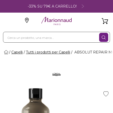
-33% SU 79€ A CARRELLO!
Capelli
Tutti i prodotti per Capelli
ABSOLUT REPAIR MO