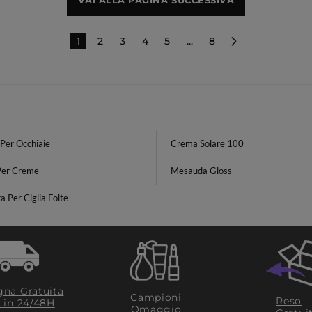
VAI ALLA PAGINA SUCCESSIVA
1
2
3
4
5
...
8
Per Occhiaie
Crema Solare 100
Per Creme
Mesauda Gloss
 Per Ciglia Folte
na Gratuita
Campioni
Reso
​ in 24/48H
Omaggio