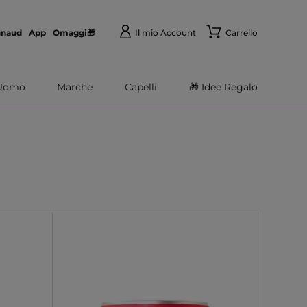
nnaud
App
Omaggi🎁
Il mio Account
Carrello
Uomo
Marche
Capelli
🎁 Idee Regalo