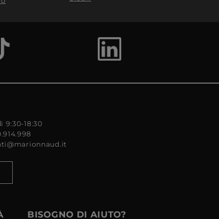
to
ì 9:30-18:30
0.914.998
enti@marionnaud.it
À
BISOGNO DI AIUTO?