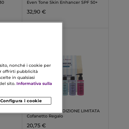
30
Even Tone Skin Enhancer SPF 50+
32,90 €
 sito, nonché i cookie per
 offrirti pubblicità
celte in qualsiasi
el sito.
Informativa sulla
Configura i cookie
VEBIX
CTION
SUMMER BOX - EDIZIONE LIMITATA
Cofanetto Regalo
20,75 €