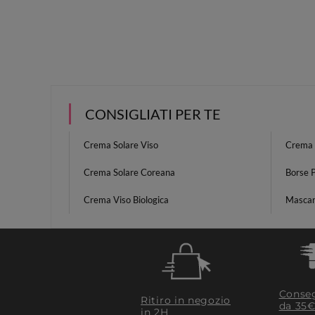
CONSIGLIATI PER TE
Crema Solare Viso
Crema 
Crema Solare Coreana
Borse 
Crema Viso Biologica
Mascara
Conseg
Ritiro in negozio
da 35€
in 2H