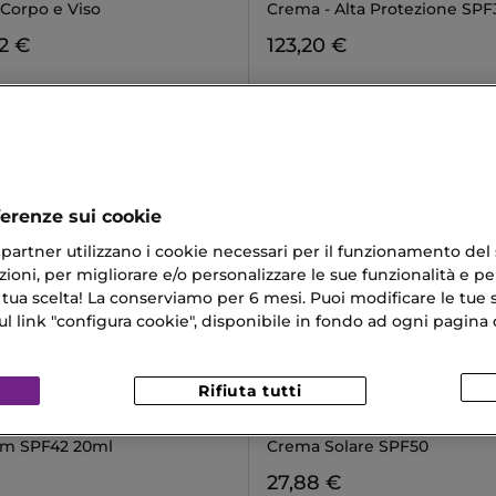
 Corpo e Viso
Crema - Alta Protezione SPF
2 €
123,20 €
ferenze sui cookie
ri partner utilizzano i cookie necessari per il funzionamento del
ioni, per migliorare e/o personalizzare le sue funzionalità e per
 tua scelta! La conserviamo per 6 mesi. Puoi modificare le tue s
link "configura cookie", disponibile in fondo ad ogni pagina d
Rifiuta tutti
BIOTHERM
T COVER BB CREAM
WATERLOVER YOUTH PROTE
m SPF42 20ml
Crema Solare SPF50
27,88 €