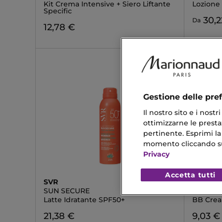
Kit Crema Intensive + Siero Liftante
Lozione
Specific
30,2
Da
12,78 €
Gestione delle pre
Il nostro sito e i nost
ottimizzarne le prestaz
pertinente. Esprimi la
momento cliccando sul 
Privacy
Accetta tutti
SVR
MISSHA
SUN SECURE
PERFEC
Latte Idratante SPF50+
BB Crea
21,38 €
9,03 €