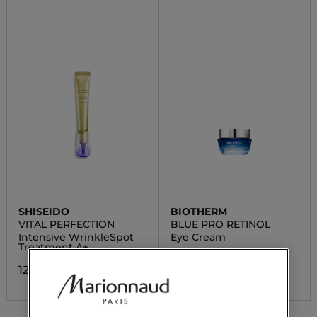
SHISEIDO
BIOTHERM
VITAL PERFECTION
BLUE PRO RETINOL
Intensive WrinkleSpot
Eye Cream
Treatment A+
69,90 €
121,00 €