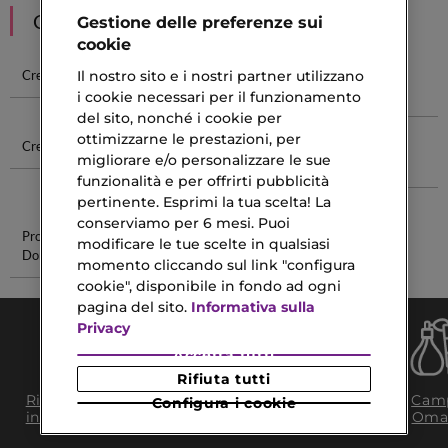
CONSIGLIATI PER TE
Gestione delle preferenze sui
cookie
Il nostro sito e i nostri partner utilizzano
Crema Solare
Crema Per
Crema Per
Crema Alla
Cicatrici
Ricci
Calendula
i cookie necessari per il funzionamento
del sito, nonché i cookie per
ottimizzarne le prestazioni, per
Crema Urea
Matita
Cofanetti
Cura Della
migliorare e/o personalizzare le sue
Colorata
Mascara
Pelle Secca
funzionalità e per offrirti pubblicità
Occhi
pertinente. Esprimi la tua scelta! La
conserviamo per 6 mesi. Puoi
Profumo
Kit Solari
modificare le tue scelte in qualsiasi
Donna 50 Ml
momento cliccando sul link "configura
cookie", disponibile in fondo ad ogni
pagina del sito.
Informativa sulla
Privacy
Accetta tutti
Rifiuta tutti
Consegna Gratuita
Ritiro in negozio
Camp
Configura i cookie
da 35€​ in 24/48H
in 2H
Oma