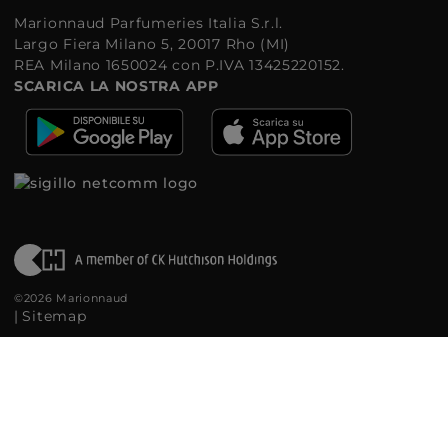
Marionnaud Parfumeries Italia S.r.l.
Largo Fiera Milano 5, 20017 Rho (MI)
REA Milano 1650024 con P.IVA 13425220152.
SCARICA LA NOSTRA APP
©2026 Marionnaud
|
Sitemap