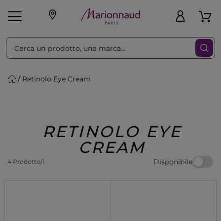
Ordina per
Filtra
Retinolo Eye Cream
Make-up
Profumi
🎁 Idee
Corpo
Uomo
Marche
Capelli
Regalo
RETINOLO EYE
CREAM
Disponibile
4 Prodotto/i