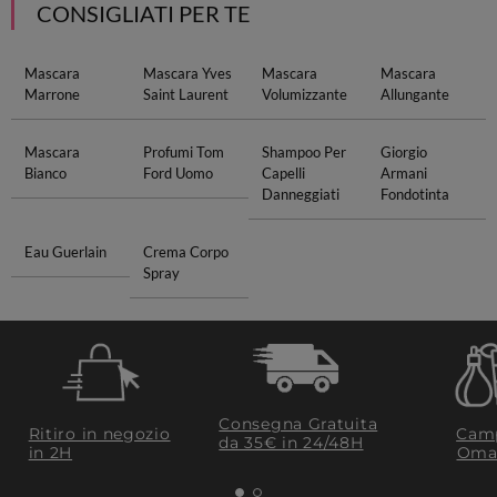
CONSIGLIATI PER TE
Mascara
Mascara Yves
Mascara
Mascara
Marrone
Saint Laurent
Volumizzante
Allungante
Mascara
Profumi Tom
Shampoo Per
Giorgio
Bianco
Ford Uomo
Capelli
Armani
Danneggiati
Fondotinta
Eau Guerlain
Crema Corpo
Spray
Consegna Gratuita
Ritiro in negozio
Camp
da 35€​ in 24/48H
in 2H
Oma