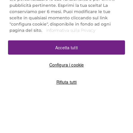
Marionnaud Parfumeries Italia S.r.l.
pubblicità pertinente. Esprimi la tua scelta! La
Largo Fiera Milano 5, 20017 Rho (MI)
conserviamo per 6 mesi. Puoi modificare le tue
REA Milano 1650024 con P.IVA 13425220152.
scelte in qualsiasi momento cliccando sul link
SCARICA LA NOSTRA APP
"configura cookie", disponibile in fondo ad ogni
pagina del sito.
Informativa sulla Privacy
Accetta tutti
Configura i cookie
Rifiuta tutti
©2026 Marionnaud
|
Sitemap