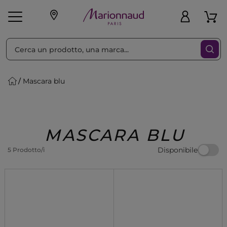
Ordina per
Filtra
Mascara blu
Make-up
Profumi
🎁 Idee
Corpo
Uomo
Marche
Capelli
Regalo
MASCARA BLU
Disponibile
5 Prodotto/i