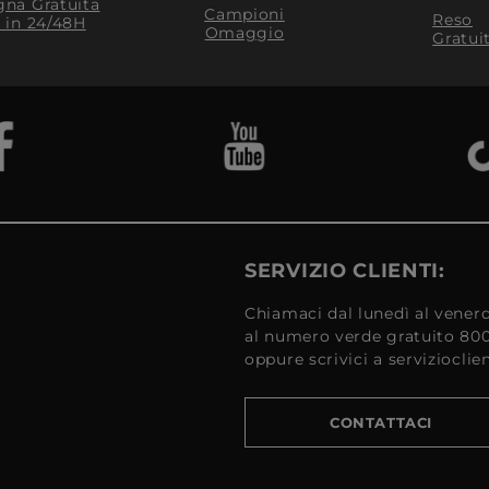
na Gratuita
Campioni
Reso
​ in 24/48H
Omaggio
Gratui
SERVIZIO CLIENTI:
Chiamaci dal lunedì al venerd
al numero verde gratuito 80
oppure scrivici a serviziocli
CONTATTACI