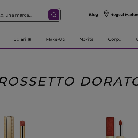
Blog
Negozi Mario
Solari ☀️
Make-Up
Novità
Corpo
ROSSETTO DORAT