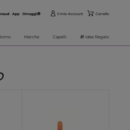
nnaud
App
Omaggi🎁
Il mio Account
Carrello
Uomo
Marche
Capelli
🎁 Idee Regalo
O