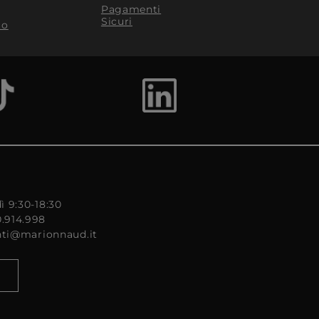
Pagamenti
Sicuri
to
ì 9:30-18:30
0.914.998
enti@marionnaud.it