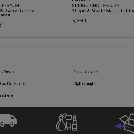
CATRICE
LIP-BALM
SPRING AND THE CITY
a Balsamo Labbra
Shape & Shade Matita Labbr
pante
3,99 €
€
to Rosso
Rossetto Nude
Eau De Toilette
Ciglia Lunghe
aschere