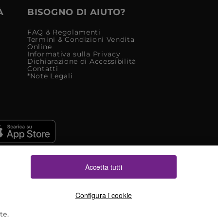
À
BISOGNO DI AIUTO?
FAQ & Regolamenti
Termini & Condizioni Vendita
Online
Informativa sulla Privacy
Dichiarazione di Accessibilità
Contatti
*Note Legali
Accetta tutti
Configura i cookie
te.