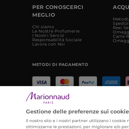
PER CONOSCERCI
ACQUI
MEGLIO
Metodi,
Spediz
Chi siamo
Resi Se
Le Nostre Profumerie
Omagg
I Nostri Servizi
Carte 
Responsabilità Sociale
Omagg
Lavora con Noi
METODI DI PAGAMENTO
Marionnaud Parfumeries Italia S.r.l.
Largo Fiera Milano 5, 20017 Rho (MI)
Gestione delle preferenze sui cooki
REA Milano 1650024 con P.IVA 13425220152.
Il nostro sito e i nostri partner utilizzano i cooki
ottimizzarne le prestazioni, per migliorare e/o pers