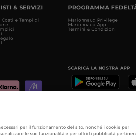
STI & SERVIZI
PROGRAMMA FEDELT
 Costi e Tempi di
Marionnaud Privilege
ione
Marionnaud App
mplici
Termini & Condizioni
i
Regalo
i
SCARICA LA NOSTRA APP
e
e necessari per il funzionamento del sito, nonché i cookie per
onalizzare le sue funzionalità e per offrirti pubblicità pertinen