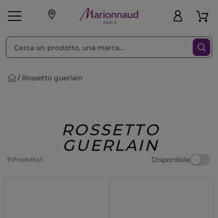
Ordina per
Filtra
Rossetto guerlain
Make-up
Profumi
🎁 Idee
Corpo
Uomo
Marche
Capelli
Regalo
ROSSETTO
GUERLAIN
Disponibile
9 Prodotto/i