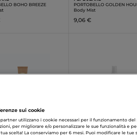
ELLO BOHO BREEZE
PORTOBELLO GOLDEN HOU
st
Body Mist
€
9,06 €
ferenze sui cookie
L KORS
COLLISTAR
ri partner utilizzano i cookie necessari per il funzionamento del
FEMME
BENESSERE FICO E GLICINE
ioni, per migliorare e/o personalizzare le sue funzionalità e per
tion
Acqua Profumata Corpo e Ca
 tua scelta! La conserviamo per 6 mesi. Puoi modificare le tue s
€
29,90 €