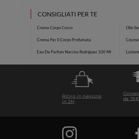
CONSIGLIATI PER TE
Crema Corpo Cocco
Olio S
Crema Per Il Corpo Profumata
Cosmet
Eau De Parfum Narciso Rodriguez 100 Ml
Lozion
Conseg
Ritiro in negozio
da 35€
in 2H