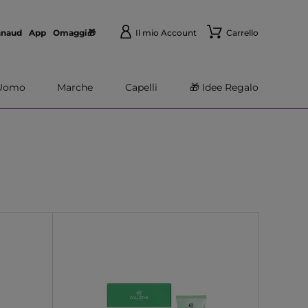
nnaud
App
Omaggi🎁
Il mio Account
Carrello
Uomo
Marche
Capelli
🎁 Idee Regalo