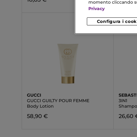
momento cliccando sul 
Privacy
Configura i cook
GUCCI
SEBAST
GUCCI GUILTY POUR FEMME
3IN1
Body Lotion
Shamp
58,90 €
26,60 