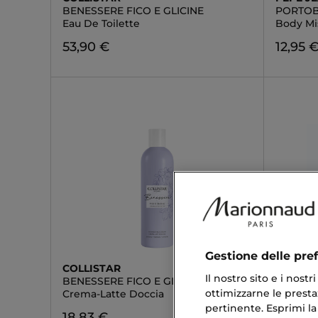
BENESSERE FICO E GLICINE
PORTOB
Eau De Toilette
Body Mi
53,90 €
12,95 
Gestione delle pre
COLLISTAR
MICHAE
Il nostro sito e i nost
BENESSERE FICO E GLICINE
POUR 
ottimizzarne le prestaz
Crema-Latte Doccia
Body Lo
pertinente. Esprimi la
18,83 €
39,90 