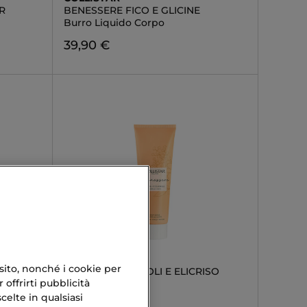
R
BENESSERE FICO E GLICINE
Burro Liquido Corpo
39,90 €
COLLISTAR
 sito, nonché i cookie per
BENESSERE NEROLI E ELICRISO
 offrirti pubblicità
pelli
Gommage Corpo
celte in qualsiasi
22,74 €