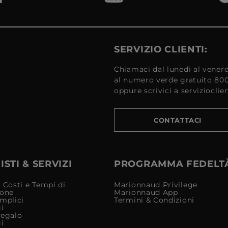
SERVIZIO CLIENTI:
Chiamaci dal lunedì al venerd
al numero verde gratuito 80
oppure scrivici a serviziocli
CONTATTACI
STI & SERVIZI
PROGRAMMA FEDELT
 Costi e Tempi di
Marionnaud Privilege
ione
Marionnaud App
mplici
Termini & Condizioni
i
Regalo
i