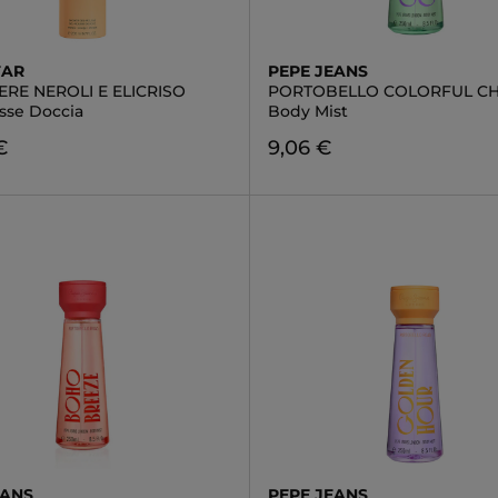
TAR
PEPE JEANS
RE NEROLI E ELICRISO
PORTOBELLO COLORFUL C
sse Doccia
Body Mist
€
9,06 €
EANS
PEPE JEANS