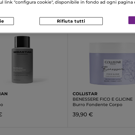
link "configura cookie", disponibile in fondo ad ogni pagina d
ie
Rifiuta tutti
IAN
COLLISTAR
BENESSERE FICO E GLICINE
oo
Burro Fondente Corpo
€
39,90 €