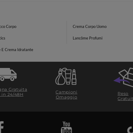
ecco Corpo
Crema Corpo Uomo
ics
Lancôme Profumi
e E Crema Idratante
na Gratuita
Campioni
Reso
​ in 24/48H
Omaggio
Gratui